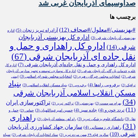
صداوسیمای آذربایجان غربی شد
برچسب ها
#بهزیستی/#معلول/#صحاف
(12)
آزادراه تبریز زنجان
(5)
اداره
اداره کل بهزیستی آذربایجان
بهزیستی آذربایجان شرقی
(3)
اداره کل راهداری و حمل و
شرقی
(14)
نقل جاده ای آذربایجان شرقی
(67)
اداره کل راهداری و حمل و نقل جاده‌ای آذربایجان شرقی
(7)
اداره کل
غله و خدمات بازرگانی آذربایجان شرقی
(2)
اداره کل نوسازی، توسعه و تجهیز مدارس آذربایجان
انتخابات مجلس شورای اسلامی
(3)
شرقی
(2)
انتخابات مجلس خبرگان رهبری
(2)
ایمنی
بنیاد
برفروبی راه‌ها
(4)
بنیاد مسکن انقلاب اسلامی
(3)
ترافیک
(2)
برف‌روبی
(2)
مسکن انقلاب اسلامی آذربایجان شرقی
(34)
تراکتورسازی ایران
بهزیستی
(3)
بهرام سرمست
(2)
تراکتور تبریز
(2)
(11)
تردد خودرو
(4)
جاده سبز
(4)
حسین امیرعبداللهیان
(3)
حمل و
حماس
(2)
راهداری
نقل
(3)
دانشگاه علوم پزشکی تبریز
(3)
راه آهن منطقه آذربایجان
(2)
(31)
سازمان جهاد کشاورزی آذربایجان
راهداری زمستانی
(4)
شرقی
(10)
سپاه
سالروز قیام ۲۹ بهمن مردم تبریز
(2)
ستاد انتخابات آذربایجان شرقی
(2)