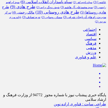
سپاه پاسداران انقلاب اسلامی
(6)
عاشورا
(3)
سید ابراهیم
سپاه ناحیه اهر
(2)
طرح هادی
(9)
طرح
رئیسی
(3)
سید محمدعلی آل هاشم
(3)
شیش دونگ برانیم
(2)
طرح هادی روستایی
(10)
هادی روستاها
(5)
مالک رحمتی
(4)
مرکز
مدیریت راه های آذربایجان شرقی
(3)
نه به تصادف
(3)
مسکن روستایی
(2)
پایانه مرزی
نوردوز
(2)
اجتماعی
اقتصاد
سیاسی
فرهنگ
مذهبی
ورزش
علم و فناوری
پایگاه خبری پیشتاب نیوز با شماره مجوز 94772 از وزارت فرهنگ و
ارشاد سلامی
طراحی سایت : فناوری اراده نوین