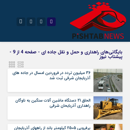
نام کاربری یا نشانی ایمیل
اینستاگرام
تلگرام
بایگانی‌های راهداری و حمل و نقل جاده ای - صفحه 4 از 9 -
پیشتاب نیوز
سروش
ایتا
رمز عبور
آپارات
36 ميليون تردد در فروردین امسال در جاده های
آذربايجان شرقی ثبت شد
مرا به خاطر بسپار
الحاق 21 دستگاه ماشین آلات سنگین به ناوگان
راهداری آذربایحان شرقی
برفروبی 2505 کيلومتر باند از راههای آذربايجان