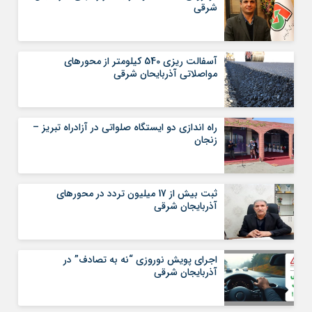
شرقی
آسفالت ریزی 540 کیلومتر از محورهای
مواصلاتی آذربایحان شرقی
راه اندازی دو ایستگاه صلواتی در آزادراه تبریز –
زنجان
ثبت بیش از 17 میلیون تردد در محورهای
آذربایجان شرقی
اجرای پویش نوروزی “نه به تصادف” در
آذربایجان شرقی