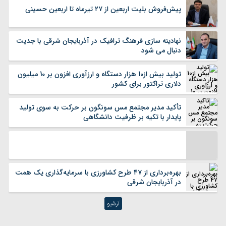
پیش‌فروش بلیت اربعین از ۲۷ تیرماه تا اربعین حسینی
اردبیل
اصفهان
البرز
ایلام
بوشهر
تهران
نهادینه سازی فرهنگ ترافیک در آذربایجان شرقی با جدیت
دنبال می شود
چهارمحال بختیاری
خراسان جنوبی
خراسان رضوی
خراسان شمالی
تولید بیش از10 هزار دستگاه و ارزآوری افزون بر 10 میلیون
خوزستان
زنجان
دلاری تراکتور برای کشور
سمنان
سیستان و بلوچستان
فارس
قزوین
تأکید مدیر مجتمع مس سونگون بر حرکت به سوی تولید
پایدار با تکیه بر ظرفیت دانشگاهی
قم
کردستان
کرمان
کرمانشاه
کهگیلویه و بویر احمد
گلستان
گیلان
لرستان
مازندران
مرکزی
بهره‌برداری از ۴۷ طرح کشاورزی با سرمایه‌گذاری یک همت
در آذربایجان شرقی
هرمزگان
همدان
یزد
آرشیو