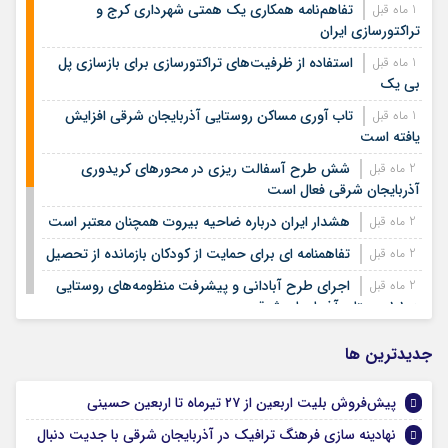
تفاهم‌نامه همکاری یک همتی شهرداری کرج و
1 ماه قبل
تراکتورسازی ایران
استفاده از ظرفیت‌های تراکتورسازی برای بازسازی پل
1 ماه قبل
بی یک
تاب آوری مساکن روستایی آذربایجان شرقی افزایش
1 ماه قبل
یافته است
شش طرح آسفالت ریزی در محورهای کریدوری
2 ماه قبل
آذربایجان شرقی فعال است
هشدار ایران درباره ضاحیه بیروت همچنان معتبر است
2 ماه قبل
تفاهمنامه ای برای حمایت از کودکان بازمانده از تحصیل
2 ماه قبل
اجرای طرح آبادانی و پیشرفت منظومه‌های روستایی
2 ماه قبل
در ۱۰۱ روستای آذربایجان شرقی
بازدید مدیرکل دفتر نگهداری رویه و ابنیه فنی از پل های
2 ماه قبل
جديدترين ها
تخریب شده آذربایجان شرقی
تولید نزدیک به شش درصد شیر کشور در آذربایجان
2 ماه قبل
پیش‌فروش بلیت اربعین از ۲۷ تیرماه تا اربعین حسینی
شرقی
نهادینه سازی فرهنگ ترافیک در آذربایجان شرقی با جدیت دنبال