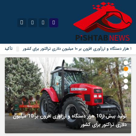
تأکید مدیر
نام کاربری یا نشانی ایمیل
اینستاگرام
تلگرام
سروش
ایتا
رمز عبور
آپارات
مرا به خاطر بسپار
تولید بیش از10 هزار دستگاه و ارزآوری افزون بر 10 میلیون
ت
دلاری تراکتور برای کشور
پ