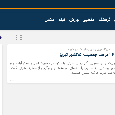
فرهنگ
مذهبی
ورزش
فیلم
عکس
اجتماعی
اقتصاد
اق
فرهنگ
 و برنامه‌ريزي آذربايجان شرقي خبر داد:
ز
يت و برنامه‌ريزي آذربايجان شرقي با تاكيد بر ضرورت اجراي طرح آبادانی و
ی روستايي به منظور توانمندسازي روستاها و جلوگيري از حاشيه نشيني گفت: