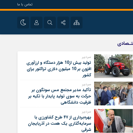
تماس با ما
سیاسی
نام کاربری یا نشانی ایمیل
اینستاگرام
تـصادی
تلگرام
سردبیر
تولید بیش از10 هزار دستگاه و ارزآوری
رمز عبور
سروش
افزون بر 10 میلیون دلاری تراکتور برای
کشور
ایتا
سردبیر
مرا به خاطر بسپار
آپارات
تأکید مدیر مجتمع مس سونگون بر
حرکت به سوی تولید پایدار با تکیه بر
ظرفیت دانشگاهی
سردبیر
بهره‌برداری از ۴۷ طرح کشاورزی با
سرمایه‌گذاری یک همت در آذربایجان
شرقی