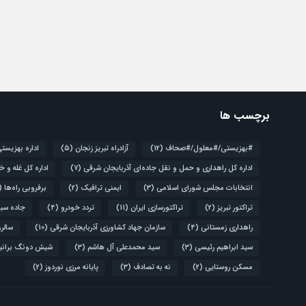
برچسب ها
#بهزیستی/#معلول/#صحاف
(12)
آزادراه تبریز زنجان
(5)
اداره بهزیست
اداره کل راهداری و حمل و نقل جاده‌ای آذربایجان شرقی
(7)
اداره کل غله و خ
انتخابات مجلس شورای اسلامی
(3)
ایمنی ترافیک
(2)
برفروبی راه‌ها
(4)
تراکتور تبریز
(2)
تراکتورسازی ایران
(11)
تردد خودرو
(4)
جاده سبز
راهداری زمستانی
(4)
سازمان جهاد کشاورزی آذربایجان شرقی
(10)
سالروز قیام 
سید ابراهیم رئیسی
(3)
سید محمدعلی آل هاشم
(3)
شیش دونگ برانی
مسکن روستایی
(2)
نه به تصادف
(3)
پایانه مرزی نوردوز
(2)