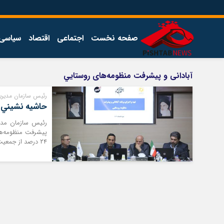
صفحه نخست
اجتماعی
اقتصاد
سیاسی
اخبار
چند رسانه
آبادانی و پیشرفت منظومه‌های روستايي
اجتماعی
گالری فیلم
رئيس سازمان مديريت
اقتصاد
گالری عکس
حاشيه نشيني ۲۴ درصد جمعيت کلانشهر تبري
سیاسی
رئيس سازمان مدير
فرهنگ
پیشرفت منظومه‌ها
۲۴ درصد از جمعيت شهر تبريز حاشيه نشين هستند.