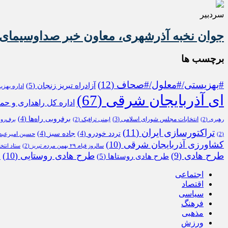
سردبیر
جوان نخبه آذرشهری، معاون خبر صداوسیمای 
برچسب ها
#بهزیستی/#معلول/#صحاف
(12)
آزادراه تبریز زنجان
(5)
اداره بهز
ای آذربایجان شرقی
(67)
اداره کل راهداری و حم
برفروبی راه‌ها
(4)
انتخابات مجلس شورای اسلامی
(3)
رهبری
(2)
ایمنی ترافیک
(2)
برف‌رو
تراکتورسازی ایران
(11)
تردد خودرو
(4)
جاده سبز
(4)
حسین امیرعبدا
(2)
کشاورزی آذربایجان شرقی
(10)
سالروز قیام ۲۹ بهمن مردم تبریز
(2)
ستاد انتخ
طرح هادی
(9)
طرح هادی روستایی
(10)
طرح هادی روستاها
(5)
م
اجتماعی
اقتصاد
سیاسی
فرهنگ
مذهبی
ورزش