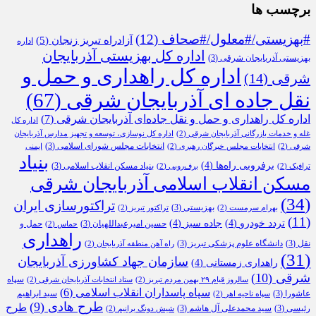
برچسب ها
#بهزیستی/#معلول/#صحاف
(12)
آزادراه تبریز زنجان
(5)
اداره
اداره کل بهزیستی آذربایجان
بهزیستی آذربایجان شرقی
(3)
اداره کل راهداری و حمل و
شرقی
(14)
نقل جاده ای آذربایجان شرقی
(67)
اداره کل راهداری و حمل و نقل جاده‌ای آذربایجان شرقی
(7)
اداره کل
غله و خدمات بازرگانی آذربایجان شرقی
(2)
اداره کل نوسازی، توسعه و تجهیز مدارس آذربایجان
انتخابات مجلس شورای اسلامی
(3)
شرقی
(2)
انتخابات مجلس خبرگان رهبری
(2)
ایمنی
بنیاد
برفروبی راه‌ها
(4)
بنیاد مسکن انقلاب اسلامی
(3)
ترافیک
(2)
برف‌روبی
(2)
مسکن انقلاب اسلامی آذربایجان شرقی
(34)
تراکتورسازی ایران
بهزیستی
(3)
بهرام سرمست
(2)
تراکتور تبریز
(2)
(11)
تردد خودرو
(4)
جاده سبز
(4)
حسین امیرعبداللهیان
(3)
حمل و
حماس
(2)
راهداری
نقل
(3)
دانشگاه علوم پزشکی تبریز
(3)
راه آهن منطقه آذربایجان
(2)
(31)
سازمان جهاد کشاورزی آذربایجان
راهداری زمستانی
(4)
شرقی
(10)
سپاه
سالروز قیام ۲۹ بهمن مردم تبریز
(2)
ستاد انتخابات آذربایجان شرقی
(2)
سپاه پاسداران انقلاب اسلامی
(6)
عاشورا
(3)
سید ابراهیم
سپاه ناحیه اهر
(2)
طرح هادی
(9)
طرح
رئیسی
(3)
سید محمدعلی آل هاشم
(3)
شیش دونگ برانیم
(2)