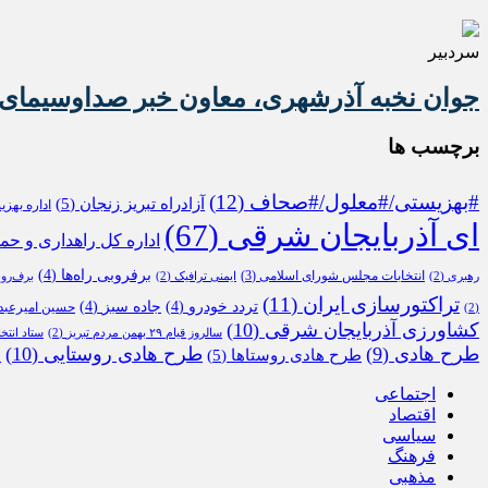
سردبیر
جوان نخبه آذرشهری، معاون خبر صداوسیمای 
برچسب ها
#بهزیستی/#معلول/#صحاف
(12)
آزادراه تبریز زنجان
(5)
اداره بهز
ای آذربایجان شرقی
(67)
اداره کل راهداری و حم
برفروبی راه‌ها
(4)
انتخابات مجلس شورای اسلامی
(3)
رهبری
(2)
ایمنی ترافیک
(2)
برف‌رو
تراکتورسازی ایران
(11)
تردد خودرو
(4)
جاده سبز
(4)
حسین امیرعبدا
(2)
کشاورزی آذربایجان شرقی
(10)
سالروز قیام ۲۹ بهمن مردم تبریز
(2)
ستاد انتخ
طرح هادی
(9)
طرح هادی روستایی
(10)
طرح هادی روستاها
(5)
م
اجتماعی
اقتصاد
سیاسی
فرهنگ
مذهبی