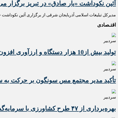
آئین نکوداشت «یار صادق» در تبریز برگزار م
مدیرکل تبلیغات اسلامی آذربایجان شرقی از برگزاری آئین نکوداشت «ی
اقتـصادی
سردبیر
تولید بیش از10 هزار دستگاه و ارزآوری افزون بر 10 میلیون دلاری تراکتور برای کشور
سردبیر
تأکید مدیر مجتمع مس سونگون بر حرکت به سوی
سردبیر
بهره‌برداری از ۴۷ طرح کشاورزی با سرمایه‌گذاری یک همت در آذربایجان شرقی