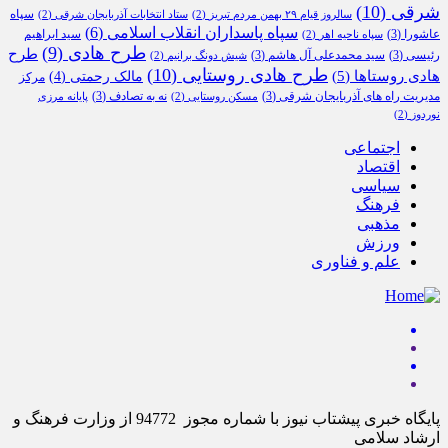
شرقی
(10)
سپاه
سالروز قیام ۲۹ بهمن مردم تبریز
(2)
ستاد انتخابات آذربایجان شرقی
(2)
سپاه پاسداران انقلاب اسلامی
(6)
عاشورا
(3)
سید ابراهیم
سپاه ناحیه اهر
(2)
طرح هادی
(9)
طرح
رئیسی
(3)
سید محمدعلی آل هاشم
(3)
شیش دونگ برانیم
(2)
طرح هادی روستایی
(10)
هادی روستاها
(5)
مالک رحمتی
(4)
مرکز
مدیریت راه های آذربایجان شرقی
(3)
نه به تصادف
(3)
مسکن روستایی
(2)
پایانه مرزی
نوردوز
(2)
اجتماعی
اقتصاد
سیاسی
فرهنگ
مذهبی
ورزش
علم و فناوری
پایگاه خبری پیشتاب نیوز با شماره مجوز 94772 از وزارت فرهنگ و
ارشاد سلامی