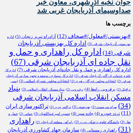
جوان نخبه آذرشهری، معاون خبر
صداوسیمای آذربایجان غربی شد
برچسب ها
#بهزیستی/#معلول/#صحاف
(12)
آزادراه تبریز زنجان
(5)
اداره
اداره کل بهزیستی آذربایجان
بهزیستی آذربایجان شرقی
(3)
اداره کل راهداری و حمل و
شرقی
(14)
نقل جاده ای آذربایجان شرقی
(67)
اداره کل راهداری و حمل و نقل جاده‌ای آذربایجان شرقی
(7)
اداره کل
غله و خدمات بازرگانی آذربایجان شرقی
(2)
اداره کل نوسازی، توسعه و تجهیز مدارس آذربایجان
انتخابات مجلس شورای اسلامی
(3)
شرقی
(2)
انتخابات مجلس خبرگان رهبری
(2)
ایمنی
بنیاد
برفروبی راه‌ها
(4)
بنیاد مسکن انقلاب اسلامی
(3)
ترافیک
(2)
برف‌روبی
(2)
مسکن انقلاب اسلامی آذربایجان شرقی
(34)
تراکتورسازی ایران
بهزیستی
(3)
بهرام سرمست
(2)
تراکتور تبریز
(2)
(11)
تردد خودرو
(4)
جاده سبز
(4)
حسین امیرعبداللهیان
(3)
حمل و
حماس
(2)
راهداری
نقل
(3)
دانشگاه علوم پزشکی تبریز
(3)
راه آهن منطقه آذربایجان
(2)
(31)
سازمان جهاد کشاورزی آذربایجان
راهداری زمستانی
(4)