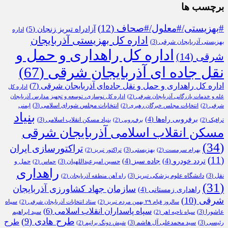
برچسب ها
#بهزیستی/#معلول/#صحاف
(12)
آزادراه تبریز زنجان
(5)
اداره
اداره کل بهزیستی آذربایجان
بهزیستی آذربایجان شرقی
(3)
اداره کل راهداری و حمل و
شرقی
(14)
نقل جاده ای آذربایجان شرقی
(67)
اداره کل راهداری و حمل و نقل جاده‌ای آذربایجان شرقی
(7)
اداره کل
غله و خدمات بازرگانی آذربایجان شرقی
(2)
اداره کل نوسازی، توسعه و تجهیز مدارس آذربایجان
انتخابات مجلس شورای اسلامی
(3)
شرقی
(2)
انتخابات مجلس خبرگان رهبری
(2)
ایمنی
بنیاد
برفروبی راه‌ها
(4)
بنیاد مسکن انقلاب اسلامی
(3)
ترافیک
(2)
برف‌روبی
(2)
مسکن انقلاب اسلامی آذربایجان شرقی
(34)
تراکتورسازی ایران
بهزیستی
(3)
بهرام سرمست
(2)
تراکتور تبریز
(2)
(11)
تردد خودرو
(4)
جاده سبز
(4)
حسین امیرعبداللهیان
(3)
حمل و
حماس
(2)
راهداری
نقل
(3)
دانشگاه علوم پزشکی تبریز
(3)
راه آهن منطقه آذربایجان
(2)
(31)
سازمان جهاد کشاورزی آذربایجان
راهداری زمستانی
(4)
شرقی
(10)
سپاه
سالروز قیام ۲۹ بهمن مردم تبریز
(2)
ستاد انتخابات آذربایجان شرقی
(2)
سپاه پاسداران انقلاب اسلامی
(6)
عاشورا
(3)
سید ابراهیم
سپاه ناحیه اهر
(2)
طرح هادی
(9)
طرح
رئیسی
(3)
سید محمدعلی آل هاشم
(3)
شیش دونگ برانیم
(2)