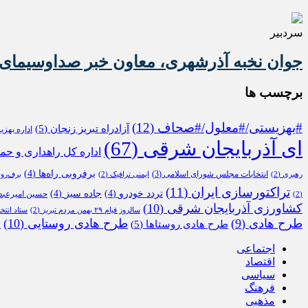
سردبیر
جوان نخبه آذرشهری، معاون خبر صداوسیمای 
برچسب ها
#بهزیستی/#معلول/#صحاف
(12)
آزادراه تبریز زنجان
(5)
اداره بهز
ای آذربایجان شرقی
(67)
اداره کل راهداری و حم
برفروبی راه‌ها
(4)
انتخابات مجلس شورای اسلامی
(3)
رهبری
(2)
ایمنی ترافیک
(2)
برف‌رو
تراکتورسازی ایران
(11)
تردد خودرو
(4)
جاده سبز
(4)
حسین امیرعبدا
(2)
کشاورزی آذربایجان شرقی
(10)
سالروز قیام ۲۹ بهمن مردم تبریز
(2)
ستاد انتخ
طرح هادی
(9)
طرح هادی روستایی
(10)
طرح هادی روستاها
(5)
م
اجتماعی
اقتصاد
سیاسی
فرهنگ
مذهبی