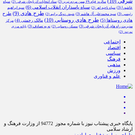
شرقی
(10)
سپاه
سالروز قیام ۲۹ بهمن مردم تبریز
(2)
ستاد انتخابات آذربایجان شرقی
(2)
سپاه پاسداران انقلاب اسلامی
(6)
عاشورا
(3)
سید ابراهیم
سپاه ناحیه اهر
(2)
طرح هادی
(9)
طرح
رئیسی
(3)
سید محمدعلی آل هاشم
(3)
شیش دونگ برانیم
(2)
طرح هادی روستایی
(10)
هادی روستاها
(5)
مالک رحمتی
(4)
مرکز
مدیریت راه های آذربایجان شرقی
(3)
نه به تصادف
(3)
مسکن روستایی
(2)
پایانه مرزی
نوردوز
(2)
اجتماعی
اقتصاد
سیاسی
فرهنگ
مذهبی
ورزش
علم و فناوری
پایگاه خبری پیشتاب نیوز با شماره مجوز 94772 از وزارت فرهنگ و
ارشاد سلامی
طراحی سایت : فناوری اراده نوین