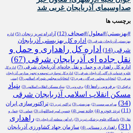
صداوسیمای آذربایجان غربی شد
برچسب ها
#بهزیستی/#معلول/#صحاف
(12)
آزادراه تبریز زنجان
(5)
اداره
اداره کل بهزیستی آذربایجان
بهزیستی آذربایجان شرقی
(3)
اداره کل راهداری و حمل و
شرقی
(14)
نقل جاده ای آذربایجان شرقی
(67)
اداره کل راهداری و حمل و نقل جاده‌ای آذربایجان شرقی
(7)
اداره کل
غله و خدمات بازرگانی آذربایجان شرقی
(2)
اداره کل نوسازی، توسعه و تجهیز مدارس آذربایجان
انتخابات مجلس شورای اسلامی
(3)
شرقی
(2)
انتخابات مجلس خبرگان رهبری
(2)
ایمنی
بنیاد
برفروبی راه‌ها
(4)
بنیاد مسکن انقلاب اسلامی
(3)
ترافیک
(2)
برف‌روبی
(2)
مسکن انقلاب اسلامی آذربایجان شرقی
(34)
تراکتورسازی ایران
بهزیستی
(3)
بهرام سرمست
(2)
تراکتور تبریز
(2)
(11)
تردد خودرو
(4)
جاده سبز
(4)
حسین امیرعبداللهیان
(3)
حمل و
حماس
(2)
راهداری
نقل
(3)
دانشگاه علوم پزشکی تبریز
(3)
راه آهن منطقه آذربایجان
(2)
(31)
سازمان جهاد کشاورزی آذربایجان
راهداری زمستانی
(4)