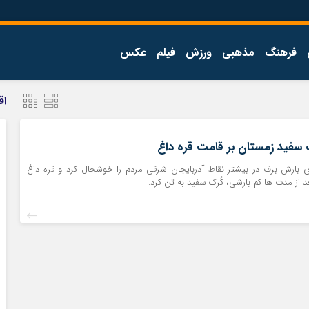
فرهنگ
مذهبی
ورزش
فیلم
عکس
اجتماعی
اقتصاد
اق
فرهنگ
 سفید زمستان بر قامت قره داغ
وز دی بارش برف در بیشتر نقاط آذربایجان شرقی مردم را خوشحال کرد و قره داغ
د از مدت ها کم بارشی، کُرک سفید به تن کرد.