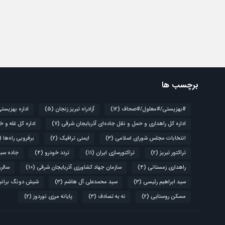
برچسب ها
#بهزیستی/#معلول/#صحاف
(12)
آزادراه تبریز زنجان
(5)
اداره بهزیست
اداره کل راهداری و حمل و نقل جاده‌ای آذربایجان شرقی
(7)
اداره کل غله و خ
انتخابات مجلس شورای اسلامی
(3)
ایمنی ترافیک
(2)
برفروبی راه‌ها
(4)
تراکتور تبریز
(2)
تراکتورسازی ایران
(11)
تردد خودرو
(4)
جاده سبز
راهداری زمستانی
(4)
سازمان جهاد کشاورزی آذربایجان شرقی
(10)
سالروز قیام 
سید ابراهیم رئیسی
(3)
سید محمدعلی آل هاشم
(3)
شیش دونگ برانی
مسکن روستایی
(2)
نه به تصادف
(3)
پایانه مرزی نوردوز
(2)