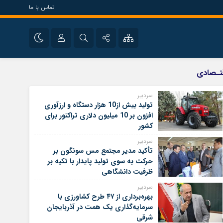
تماس با ما
سیاسی
نام کاربری یا نشانی ایمیل
اینستاگرام
تـصادی
تلگرام
سردبیر
تولید بیش از10 هزار دستگاه و ارزآوری
رمز عبور
سروش
افزون بر 10 میلیون دلاری تراکتور برای
کشور
ایتا
سردبیر
مرا به خاطر بسپار
آپارات
تأکید مدیر مجتمع مس سونگون بر
حرکت به سوی تولید پایدار با تکیه بر
ظرفیت دانشگاهی
سردبیر
بهره‌برداری از ۴۷ طرح کشاورزی با
سرمایه‌گذاری یک همت در آذربایجان
شرقی