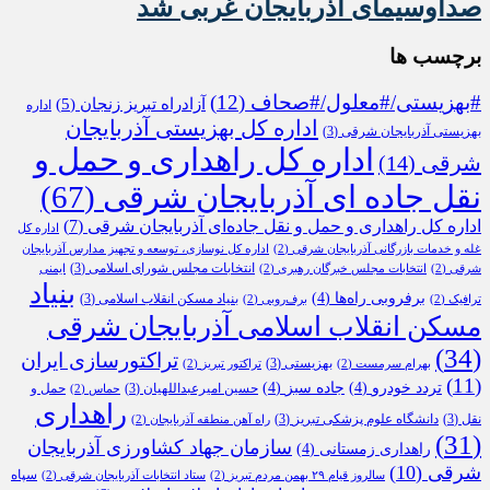
صداوسیمای آذربایجان غربی شد
برچسب ها
#بهزیستی/#معلول/#صحاف
(12)
آزادراه تبریز زنجان
(5)
اداره
اداره کل بهزیستی آذربایجان
بهزیستی آذربایجان شرقی
(3)
اداره کل راهداری و حمل و
شرقی
(14)
نقل جاده ای آذربایجان شرقی
(67)
اداره کل راهداری و حمل و نقل جاده‌ای آذربایجان شرقی
(7)
اداره کل
غله و خدمات بازرگانی آذربایجان شرقی
(2)
اداره کل نوسازی، توسعه و تجهیز مدارس آذربایجان
انتخابات مجلس شورای اسلامی
(3)
شرقی
(2)
انتخابات مجلس خبرگان رهبری
(2)
ایمنی
بنیاد
برفروبی راه‌ها
(4)
بنیاد مسکن انقلاب اسلامی
(3)
ترافیک
(2)
برف‌روبی
(2)
مسکن انقلاب اسلامی آذربایجان شرقی
(34)
تراکتورسازی ایران
بهزیستی
(3)
بهرام سرمست
(2)
تراکتور تبریز
(2)
(11)
تردد خودرو
(4)
جاده سبز
(4)
حسین امیرعبداللهیان
(3)
حمل و
حماس
(2)
راهداری
نقل
(3)
دانشگاه علوم پزشکی تبریز
(3)
راه آهن منطقه آذربایجان
(2)
(31)
سازمان جهاد کشاورزی آذربایجان
راهداری زمستانی
(4)
شرقی
(10)
سپاه
سالروز قیام ۲۹ بهمن مردم تبریز
(2)
ستاد انتخابات آذربایجان شرقی
(2)