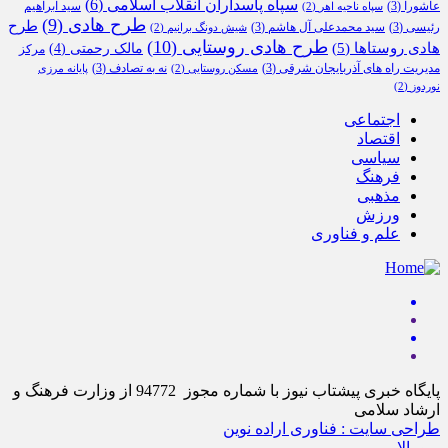
سپاه پاسداران انقلاب اسلامی
(6)
عاشورا
(3)
سید ابراهیم
سپاه ناحیه اهر
(2)
طرح هادی
(9)
طرح
رئیسی
(3)
سید محمدعلی آل هاشم
(3)
شیش دونگ برانیم
(2)
طرح هادی روستایی
(10)
هادی روستاها
(5)
مالک رحمتی
(4)
مرکز
مدیریت راه های آذربایجان شرقی
(3)
نه به تصادف
(3)
مسکن روستایی
(2)
پایانه مرزی
نوردوز
(2)
اجتماعی
اقتصاد
سیاسی
فرهنگ
مذهبی
ورزش
علم و فناوری
پایگاه خبری پیشتاب نیوز با شماره مجوز 94772 از وزارت فرهنگ و
ارشاد سلامی
طراحی سایت : فناوری اراده نوین
برو بالا