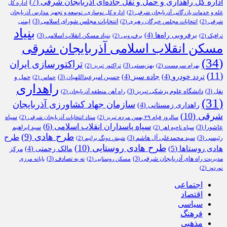
اداره کل راهداری و حمل و نقل جاده‌ای آذربایجان شرقی
(7)
اداره کل
غله و خدمات بازرگانی آذربایجان شرقی
(2)
اداره کل نوسازی، توسعه و تجهیز مدارس آذربایجان
انتخابات مجلس شورای اسلامی
(3)
شرقی
(2)
انتخابات مجلس خبرگان رهبری
(2)
ایمنی
بنیاد
برفروبی راه‌ها
(4)
بنیاد مسکن انقلاب اسلامی
(3)
ترافیک
(2)
برف‌روبی
(2)
مسکن انقلاب اسلامی آذربایجان شرقی
(34)
تراکتورسازی ایران
بهزیستی
(3)
بهرام سرمست
(2)
تراکتور تبریز
(2)
(11)
تردد خودرو
(4)
جاده سبز
(4)
حسین امیرعبداللهیان
(3)
حمل و
حماس
(2)
راهداری
نقل
(3)
دانشگاه علوم پزشکی تبریز
(3)
راه آهن منطقه آذربایجان
(2)
(31)
سازمان جهاد کشاورزی آذربایجان
راهداری زمستانی
(4)
شرقی
(10)
سپاه
سالروز قیام ۲۹ بهمن مردم تبریز
(2)
ستاد انتخابات آذربایجان شرقی
(2)
سپاه پاسداران انقلاب اسلامی
(6)
عاشورا
(3)
سید ابراهیم
سپاه ناحیه اهر
(2)
طرح هادی
(9)
طرح
رئیسی
(3)
سید محمدعلی آل هاشم
(3)
شیش دونگ برانیم
(2)
طرح هادی روستایی
(10)
هادی روستاها
(5)
مالک رحمتی
(4)
مرکز
مدیریت راه های آذربایجان شرقی
(3)
نه به تصادف
(3)
مسکن روستایی
(2)
پایانه مرزی
نوردوز
(2)
اجتماعی
اقتصاد
سیاسی
فرهنگ
مذهبی