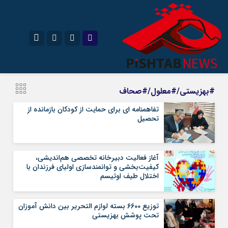
نام کاربری یا نشانی ایمیل
اینستاگرام
تلگرام
#بهزیستی/#معلول/#صحاف
سروش
ایتا
تفاهمنامه ای برای حمایت از کودکان بازمانده از
تحصیل
رمز عبور
آپارات
آغاز فعالیت دبیرخانه تخصصی هم‌اندیشی،
مرا به خاطر بسپار
کیفیت‌بخشی و توانمندسازی اولیای فرزندان با
اختلال طیف اوتیسم
توزیع 6600 بسته لوازم التحریر بین دانش آموزان
تحت پوشش بهزیستی