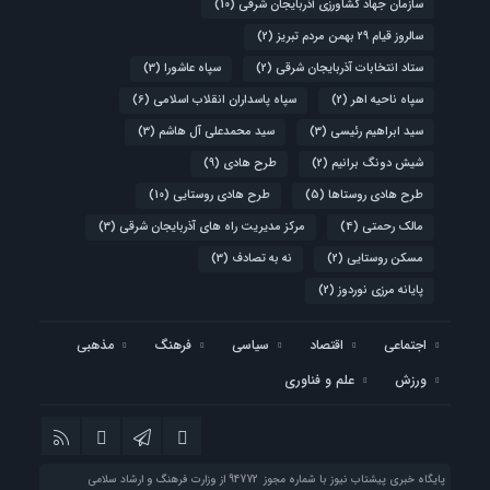
سازمان جهاد کشاورزی آذربایجان شرقی
(10)
سالروز قیام ۲۹ بهمن مردم تبریز
(2)
ستاد انتخابات آذربایجان شرقی
(2)
سپاه عاشورا
(3)
سپاه ناحیه اهر
(2)
سپاه پاسداران انقلاب اسلامی
(6)
سید ابراهیم رئیسی
(3)
سید محمدعلی آل هاشم
(3)
شیش دونگ برانیم
(2)
طرح هادی
(9)
طرح هادی روستاها
(5)
طرح هادی روستایی
(10)
مالک رحمتی
(4)
مرکز مدیریت راه های آذربایجان شرقی
(3)
مسکن روستایی
(2)
نه به تصادف
(3)
پایانه مرزی نوردوز
(2)
اجتماعی
اقتصاد
سیاسی
فرهنگ
مذهبی
ورزش
علم و فناوری
پایگاه خبری پیشتاب نیوز با شماره مجوز 94772 از وزارت فرهنگ و ارشاد سلامی