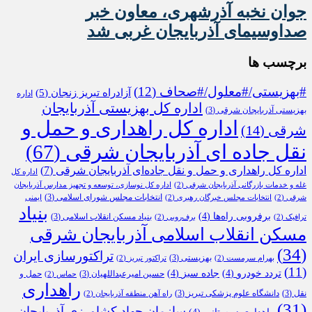
جوان نخبه آذرشهری، معاون خبر
صداوسیمای آذربایجان غربی شد
برچسب ها
#بهزیستی/#معلول/#صحاف
(12)
آزادراه تبریز زنجان
(5)
اداره
اداره کل بهزیستی آذربایجان
بهزیستی آذربایجان شرقی
(3)
اداره کل راهداری و حمل و
شرقی
(14)
نقل جاده ای آذربایجان شرقی
(67)
اداره کل راهداری و حمل و نقل جاده‌ای آذربایجان شرقی
(7)
اداره کل
غله و خدمات بازرگانی آذربایجان شرقی
(2)
اداره کل نوسازی، توسعه و تجهیز مدارس آذربایجان
انتخابات مجلس شورای اسلامی
(3)
شرقی
(2)
انتخابات مجلس خبرگان رهبری
(2)
ایمنی
بنیاد
برفروبی راه‌ها
(4)
بنیاد مسکن انقلاب اسلامی
(3)
ترافیک
(2)
برف‌روبی
(2)
مسکن انقلاب اسلامی آذربایجان شرقی
(34)
تراکتورسازی ایران
بهزیستی
(3)
بهرام سرمست
(2)
تراکتور تبریز
(2)
(11)
تردد خودرو
(4)
جاده سبز
(4)
حسین امیرعبداللهیان
(3)
حمل و
حماس
(2)
راهداری
نقل
(3)
دانشگاه علوم پزشکی تبریز
(3)
راه آهن منطقه آذربایجان
(2)
(31)
سازمان جهاد کشاورزی آذربایجان