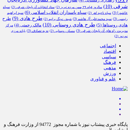
راهداری زمستانی
(4)
شرقی
(10)
سپاه
سالروز قیام ۲۹ بهمن مردم تبریز
(2)
ستاد انتخابات آذربایجان شرقی
(2)
سپاه پاسداران انقلاب اسلامی
(6)
عاشورا
(3)
سید ابراهیم
سپاه ناحیه اهر
(2)
طرح هادی
(9)
طرح
رئیسی
(3)
سید محمدعلی آل هاشم
(3)
شیش دونگ برانیم
(2)
طرح هادی روستایی
(10)
هادی روستاها
(5)
مالک رحمتی
(4)
مرکز
مدیریت راه های آذربایجان شرقی
(3)
نه به تصادف
(3)
مسکن روستایی
(2)
پایانه مرزی
نوردوز
(2)
اجتماعی
اقتصاد
سیاسی
فرهنگ
مذهبی
ورزش
علم و فناوری
پایگاه خبری پیشتاب نیوز با شماره مجوز 94772 از وزارت فرهنگ و
ارشاد سلامی