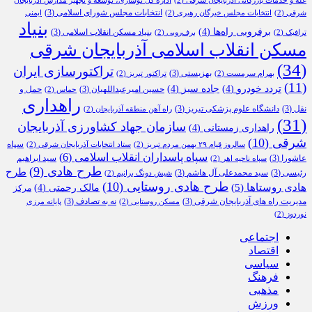
غله و خدمات بازرگانی آذربایجان شرقی
(2)
اداره کل نوسازی، توسعه و تجهیز مدارس آذربایجان
انتخابات مجلس شورای اسلامی
(3)
شرقی
(2)
انتخابات مجلس خبرگان رهبری
(2)
ایمنی
بنیاد
برفروبی راه‌ها
(4)
بنیاد مسکن انقلاب اسلامی
(3)
ترافیک
(2)
برف‌روبی
(2)
مسکن انقلاب اسلامی آذربایجان شرقی
(34)
تراکتورسازی ایران
بهزیستی
(3)
بهرام سرمست
(2)
تراکتور تبریز
(2)
(11)
تردد خودرو
(4)
جاده سبز
(4)
حسین امیرعبداللهیان
(3)
حمل و
حماس
(2)
راهداری
نقل
(3)
دانشگاه علوم پزشکی تبریز
(3)
راه آهن منطقه آذربایجان
(2)
(31)
سازمان جهاد کشاورزی آذربایجان
راهداری زمستانی
(4)
شرقی
(10)
سپاه
سالروز قیام ۲۹ بهمن مردم تبریز
(2)
ستاد انتخابات آذربایجان شرقی
(2)
سپاه پاسداران انقلاب اسلامی
(6)
عاشورا
(3)
سید ابراهیم
سپاه ناحیه اهر
(2)
طرح هادی
(9)
طرح
رئیسی
(3)
سید محمدعلی آل هاشم
(3)
شیش دونگ برانیم
(2)
طرح هادی روستایی
(10)
هادی روستاها
(5)
مالک رحمتی
(4)
مرکز
مدیریت راه های آذربایجان شرقی
(3)
نه به تصادف
(3)
مسکن روستایی
(2)
پایانه مرزی
نوردوز
(2)
اجتماعی
اقتصاد
سیاسی
فرهنگ
مذهبی
ورزش