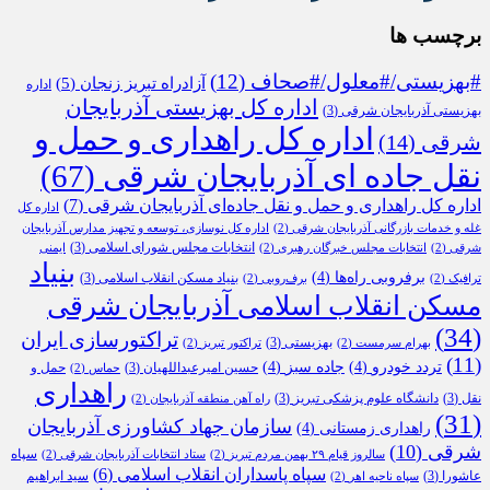
برچسب ها
#بهزیستی/#معلول/#صحاف
(12)
آزادراه تبریز زنجان
(5)
اداره
اداره کل بهزیستی آذربایجان
بهزیستی آذربایجان شرقی
(3)
اداره کل راهداری و حمل و
شرقی
(14)
نقل جاده ای آذربایجان شرقی
(67)
اداره کل راهداری و حمل و نقل جاده‌ای آذربایجان شرقی
(7)
اداره کل
غله و خدمات بازرگانی آذربایجان شرقی
(2)
اداره کل نوسازی، توسعه و تجهیز مدارس آذربایجان
انتخابات مجلس شورای اسلامی
(3)
شرقی
(2)
انتخابات مجلس خبرگان رهبری
(2)
ایمنی
بنیاد
برفروبی راه‌ها
(4)
بنیاد مسکن انقلاب اسلامی
(3)
ترافیک
(2)
برف‌روبی
(2)
مسکن انقلاب اسلامی آذربایجان شرقی
(34)
تراکتورسازی ایران
بهزیستی
(3)
بهرام سرمست
(2)
تراکتور تبریز
(2)
(11)
تردد خودرو
(4)
جاده سبز
(4)
حسین امیرعبداللهیان
(3)
حمل و
حماس
(2)
راهداری
نقل
(3)
دانشگاه علوم پزشکی تبریز
(3)
راه آهن منطقه آذربایجان
(2)
(31)
سازمان جهاد کشاورزی آذربایجان
راهداری زمستانی
(4)
شرقی
(10)
سپاه
سالروز قیام ۲۹ بهمن مردم تبریز
(2)
ستاد انتخابات آذربایجان شرقی
(2)
سپاه پاسداران انقلاب اسلامی
(6)
عاشورا
(3)
سید ابراهیم
سپاه ناحیه اهر
(2)