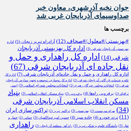
جوان نخبه آذرشهری، معاون خبر
صداوسیمای آذربایجان غربی شد
برچسب ها
#بهزیستی/#معلول/#صحاف
(12)
آزادراه تبریز زنجان
(5)
اداره
اداره کل بهزیستی آذربایجان
بهزیستی آذربایجان شرقی
(3)
اداره کل راهداری و حمل و
شرقی
(14)
نقل جاده ای آذربایجان شرقی
(67)
اداره کل راهداری و حمل و نقل جاده‌ای آذربایجان شرقی
(7)
اداره کل
غله و خدمات بازرگانی آذربایجان شرقی
(2)
اداره کل نوسازی، توسعه و تجهیز مدارس آذربایجان
انتخابات مجلس شورای اسلامی
(3)
شرقی
(2)
انتخابات مجلس خبرگان رهبری
(2)
ایمنی
بنیاد
برفروبی راه‌ها
(4)
بنیاد مسکن انقلاب اسلامی
(3)
ترافیک
(2)
برف‌روبی
(2)
مسکن انقلاب اسلامی آذربایجان شرقی
(34)
تراکتورسازی ایران
بهزیستی
(3)
بهرام سرمست
(2)
تراکتور تبریز
(2)
(11)
تردد خودرو
(4)
جاده سبز
(4)
حسین امیرعبداللهیان
(3)
حمل و
حماس
(2)
راهداری
نقل
(3)
دانشگاه علوم پزشکی تبریز
(3)
راه آهن منطقه آذربایجان
(2)