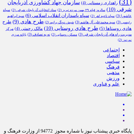
(31)
سازمان جهاد کشاورزی آذربایجان
راهداری زمستانی
(4)
شرقی
(10)
سپاه
سالروز قیام ۲۹ بهمن مردم تبریز
(2)
ستاد انتخابات آذربایجان شرقی
(2)
سپاه پاسداران انقلاب اسلامی
(6)
عاشورا
(3)
سید ابراهیم
سپاه ناحیه اهر
(2)
طرح هادی
(9)
طرح
رئیسی
(3)
سید محمدعلی آل هاشم
(3)
شیش دونگ برانیم
(2)
طرح هادی روستایی
(10)
هادی روستاها
(5)
مالک رحمتی
(4)
مرکز
مدیریت راه های آذربایجان شرقی
(3)
نه به تصادف
(3)
مسکن روستایی
(2)
پایانه مرزی
نوردوز
(2)
اجتماعی
اقتصاد
سیاسی
فرهنگ
مذهبی
ورزش
علم و فناوری
پایگاه خبری پیشتاب نیوز با شماره مجوز 94772 از وزارت فرهنگ و