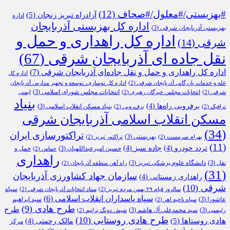
#بهزیستی/#معلول/#صحاف
(12)
آزادراه تبریز زنجان
(5)
اداره
اداره کل بهزیستی آذربایجان
بهزیستی آذربایجان شرقی
(3)
اداره کل راهداری و حمل و
شرقی
(14)
نقل جاده ای آذربایجان شرقی
(67)
اداره کل راهداری و حمل و نقل جاده‌ای آذربایجان شرقی
(7)
اداره کل
غله و خدمات بازرگانی آذربایجان شرقی
(2)
اداره کل نوسازی، توسعه و تجهیز مدارس آذربایجان
انتخابات مجلس شورای اسلامی
(3)
شرقی
(2)
انتخابات مجلس خبرگان رهبری
(2)
ایمنی
بنیاد
برفروبی راه‌ها
(4)
بنیاد مسکن انقلاب اسلامی
(3)
ترافیک
(2)
برف‌روبی
(2)
مسکن انقلاب اسلامی آذربایجان شرقی
(34)
تراکتورسازی ایران
بهزیستی
(3)
بهرام سرمست
(2)
تراکتور تبریز
(2)
(11)
تردد خودرو
(4)
جاده سبز
(4)
حسین امیرعبداللهیان
(3)
حمل و
حماس
(2)
راهداری
نقل
(3)
دانشگاه علوم پزشکی تبریز
(3)
راه آهن منطقه آذربایجان
(2)
(31)
سازمان جهاد کشاورزی آذربایجان
راهداری زمستانی
(4)
شرقی
(10)
سپاه
سالروز قیام ۲۹ بهمن مردم تبریز
(2)
ستاد انتخابات آذربایجان شرقی
(2)
سپاه پاسداران انقلاب اسلامی
(6)
عاشورا
(3)
سید ابراهیم
سپاه ناحیه اهر
(2)
طرح هادی
(9)
طرح
رئیسی
(3)
سید محمدعلی آل هاشم
(3)
شیش دونگ برانیم
(2)
طرح هادی روستایی
(10)
هادی روستاها
(5)
مالک رحمتی
(4)
مرکز