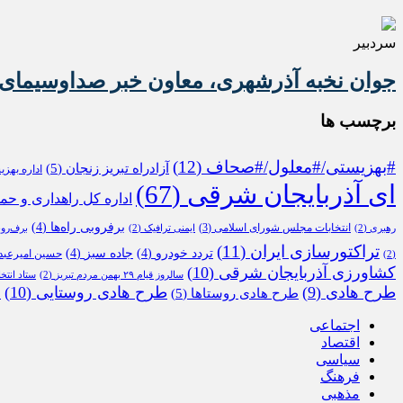
سردبیر
جوان نخبه آذرشهری، معاون خبر صداوسیمای 
برچسب ها
#بهزیستی/#معلول/#صحاف
(12)
آزادراه تبریز زنجان
(5)
اداره بهز
ای آذربایجان شرقی
(67)
اداره کل راهداری و حم
برفروبی راه‌ها
(4)
انتخابات مجلس شورای اسلامی
(3)
رهبری
(2)
ایمنی ترافیک
(2)
برف‌رو
تراکتورسازی ایران
(11)
تردد خودرو
(4)
جاده سبز
(4)
حسین امیرعبدا
(2)
کشاورزی آذربایجان شرقی
(10)
سالروز قیام ۲۹ بهمن مردم تبریز
(2)
ستاد انتخ
طرح هادی
(9)
طرح هادی روستایی
(10)
طرح هادی روستاها
(5)
م
اجتماعی
اقتصاد
سیاسی
فرهنگ
مذهبی