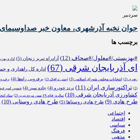
سردبیر
جوان نخبه آذرشهری، معاون خبر صداوسیمای 
برچسب ها
#بهزیستی/#معلول/#صحاف
(12)
آزادراه تبریز زنجان
(5)
اداره بهز
ای آذربایجان شرقی
(67)
اداره کل راهداری و حم
برفروبی راه‌ها
(4)
انتخابات مجلس شورای اسلامی
(3)
رهبری
(2)
ایمنی ترافیک
(2)
برف‌رو
تراکتورسازی ایران
(11)
تردد خودرو
(4)
جاده سبز
(4)
حسین امیرعبدا
(2)
کشاورزی آذربایجان شرقی
(10)
سالروز قیام ۲۹ بهمن مردم تبریز
(2)
ستاد انتخ
طرح هادی
(9)
طرح هادی روستایی
(10)
طرح هادی روستاها
(5)
م
اجتماعی
اقتصاد
سیاسی
فرهنگ
مذهبی