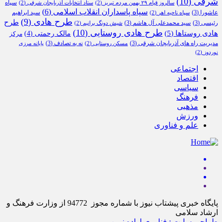
شرقی
(10)
سپاه
سالروز قیام ۲۹ بهمن مردم تبریز
(2)
ستاد انتخابات آذربایجان شرقی
(2)
سپاه پاسداران انقلاب اسلامی
(6)
عاشورا
(3)
سید ابراهیم
سپاه ناحیه اهر
(2)
طرح هادی
(9)
طرح
رئیسی
(3)
سید محمدعلی آل هاشم
(3)
شیش دونگ برانیم
(2)
طرح هادی روستایی
(10)
هادی روستاها
(5)
مالک رحمتی
(4)
مرکز
مدیریت راه های آذربایجان شرقی
(3)
نه به تصادف
(3)
مسکن روستایی
(2)
پایانه مرزی
نوردوز
(2)
اجتماعی
اقتصاد
سیاسی
فرهنگ
مذهبی
ورزش
علم و فناوری
پایگاه خبری پیشتاب نیوز با شماره مجوز 94772 از وزارت فرهنگ و
ارشاد سلامی
طراحی سایت : فناوری اراده نوین