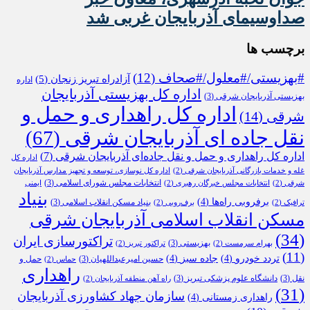
صداوسیمای آذربایجان غربی شد
برچسب ها
#بهزیستی/#معلول/#صحاف
(12)
آزادراه تبریز زنجان
(5)
اداره
اداره کل بهزیستی آذربایجان
بهزیستی آذربایجان شرقی
(3)
اداره کل راهداری و حمل و
شرقی
(14)
نقل جاده ای آذربایجان شرقی
(67)
اداره کل راهداری و حمل و نقل جاده‌ای آذربایجان شرقی
(7)
اداره کل
غله و خدمات بازرگانی آذربایجان شرقی
(2)
اداره کل نوسازی، توسعه و تجهیز مدارس آذربایجان
انتخابات مجلس شورای اسلامی
(3)
شرقی
(2)
انتخابات مجلس خبرگان رهبری
(2)
ایمنی
بنیاد
برفروبی راه‌ها
(4)
بنیاد مسکن انقلاب اسلامی
(3)
ترافیک
(2)
برف‌روبی
(2)
مسکن انقلاب اسلامی آذربایجان شرقی
(34)
تراکتورسازی ایران
بهزیستی
(3)
بهرام سرمست
(2)
تراکتور تبریز
(2)
(11)
تردد خودرو
(4)
جاده سبز
(4)
حسین امیرعبداللهیان
(3)
حمل و
حماس
(2)
راهداری
نقل
(3)
دانشگاه علوم پزشکی تبریز
(3)
راه آهن منطقه آذربایجان
(2)
(31)
سازمان جهاد کشاورزی آذربایجان
راهداری زمستانی
(4)