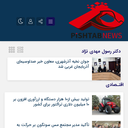
نام کاربری یا نشانی ایمیل
اینستاگرام
تلگرام
دکتر رسول مهدی نژاد
سروش
ایتا
جوان نخبه آذرشهری، معاون خبر صداوسیمای
آذربایجان غربی شد
رمز عبور
آپارات
اقتـصادی
مرا به خاطر بسپار
تولید بیش از10 هزار دستگاه و ارزآوری افزون بر
10 میلیون دلاری تراکتور برای کشور
تأکید مدیر مجتمع مس سونگون بر حرکت به