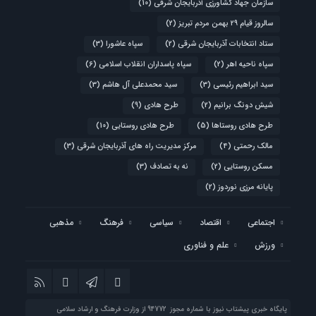
سازمان جهاد کشاورزی آذربایجان شرقی
(10)
سالروز قیام ۲۹ بهمن مردم تبریز
(2)
ستاد انتخابات آذربایجان شرقی
(2)
سپاه عاشورا
(3)
سپاه ناحیه اهر
(2)
سپاه پاسداران انقلاب اسلامی
(6)
سید ابراهیم رئیسی
(3)
سید محمدعلی آل هاشم
(3)
شیش دونگ برانیم
(2)
طرح هادی
(9)
طرح هادی روستاها
(5)
طرح هادی روستایی
(10)
مالک رحمتی
(4)
مرکز مدیریت راه های آذربایجان شرقی
(3)
مسکن روستایی
(2)
نه به تصادف
(3)
پایانه مرزی نوردوز
(2)
اجتماعی
اقتصاد
سیاسی
فرهنگ
مذهبی
ورزش
علم و فناوری
پایگاه خبری پیشتاب نیوز با شماره مجوز 94772 از وزارت فرهنگ و ارشاد سلامی