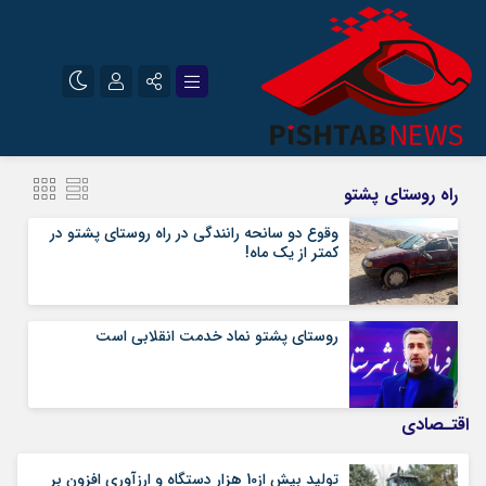
نام کاربری یا نشانی ایمیل
اینستاگرام
تلگرام
راه روستای پشتو
سروش
ایتا
وقوع دو سانحه رانندگی در راه روستای پشتو در
کمتر از یک ماه!
رمز عبور
آپارات
روستای پشتو نماد خدمت انقلابی است
مرا به خاطر بسپار
اقتـصادی
تولید بیش از10 هزار دستگاه و ارزآوری افزون بر