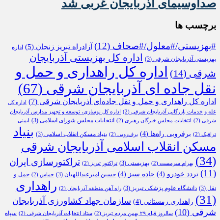
صداوسیمای آذربایجان غربی شد
برچسب ها
#بهزیستی/#معلول/#صحاف
(12)
آزادراه تبریز زنجان
(5)
اداره
اداره کل بهزیستی آذربایجان
بهزیستی آذربایجان شرقی
(3)
اداره کل راهداری و حمل و
شرقی
(14)
نقل جاده ای آذربایجان شرقی
(67)
اداره کل راهداری و حمل و نقل جاده‌ای آذربایجان شرقی
(7)
اداره کل
غله و خدمات بازرگانی آذربایجان شرقی
(2)
اداره کل نوسازی، توسعه و تجهیز مدارس آذربایجان
انتخابات مجلس شورای اسلامی
(3)
شرقی
(2)
انتخابات مجلس خبرگان رهبری
(2)
ایمنی
بنیاد
برفروبی راه‌ها
(4)
بنیاد مسکن انقلاب اسلامی
(3)
ترافیک
(2)
برف‌روبی
(2)
مسکن انقلاب اسلامی آذربایجان شرقی
(34)
تراکتورسازی ایران
بهزیستی
(3)
بهرام سرمست
(2)
تراکتور تبریز
(2)
(11)
تردد خودرو
(4)
جاده سبز
(4)
حسین امیرعبداللهیان
(3)
حمل و
حماس
(2)
راهداری
نقل
(3)
دانشگاه علوم پزشکی تبریز
(3)
راه آهن منطقه آذربایجان
(2)
(31)
سازمان جهاد کشاورزی آذربایجان
راهداری زمستانی
(4)
شرقی
(10)
سپاه
سالروز قیام ۲۹ بهمن مردم تبریز
(2)
ستاد انتخابات آذربایجان شرقی
(2)