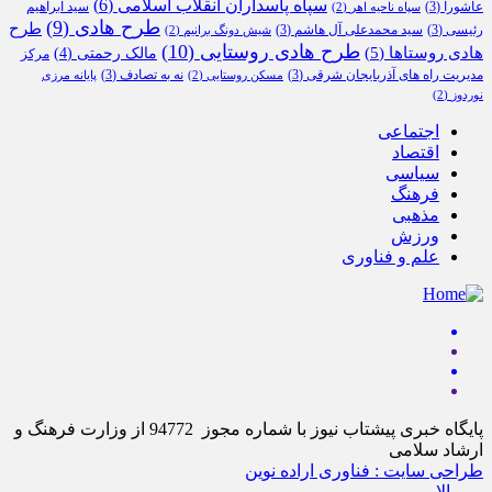
سپاه پاسداران انقلاب اسلامی
(6)
عاشورا
(3)
سید ابراهیم
سپاه ناحیه اهر
(2)
طرح هادی
(9)
طرح
رئیسی
(3)
سید محمدعلی آل هاشم
(3)
شیش دونگ برانیم
(2)
طرح هادی روستایی
(10)
هادی روستاها
(5)
مالک رحمتی
(4)
مرکز
مدیریت راه های آذربایجان شرقی
(3)
نه به تصادف
(3)
مسکن روستایی
(2)
پایانه مرزی
نوردوز
(2)
اجتماعی
اقتصاد
سیاسی
فرهنگ
مذهبی
ورزش
علم و فناوری
پایگاه خبری پیشتاب نیوز با شماره مجوز 94772 از وزارت فرهنگ و
ارشاد سلامی
طراحی سایت : فناوری اراده نوین
برو بالا