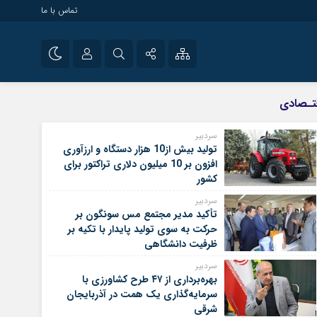
تماس با ما
سیاسی
نام کاربری یا نشانی ایمیل
اینستاگرام
تـصادی
تلگرام
سردبیر
تولید بیش از10 هزار دستگاه و ارزآوری
رمز عبور
سروش
افزون بر 10 میلیون دلاری تراکتور برای
کشور
ایتا
سردبیر
مرا به خاطر بسپار
آپارات
تأکید مدیر مجتمع مس سونگون بر
حرکت به سوی تولید پایدار با تکیه بر
ظرفیت دانشگاهی
سردبیر
بهره‌برداری از ۴۷ طرح کشاورزی با
سرمایه‌گذاری یک همت در آذربایجان
شرقی