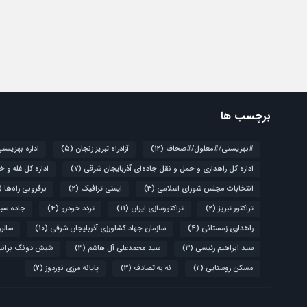
برچسب ها
#بهزیستی/#معلول/#صحاف
(12)
آزادراه تبریز زنجان
(5)
اداره بهزیست
اداره کل راهداری و حمل و نقل جاده‌ای آذربایجان شرقی
(7)
اداره کل غله و خ
انتخابات مجلس شورای اسلامی
(3)
ایمنی ترافیک
(2)
برفروبی راه‌ها
(4)
تراکتور تبریز
(2)
تراکتورسازی ایران
(11)
تردد خودرو
(4)
جاده سبز
راهداری زمستانی
(4)
سازمان جهاد کشاورزی آذربایجان شرقی
(10)
سالروز قیام 
سید ابراهیم رئیسی
(3)
سید محمدعلی آل هاشم
(3)
شیش دونگ برانی
مسکن روستایی
(2)
نه به تصادف
(3)
پایانه مرزی نوردوز
(2)