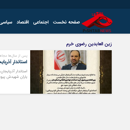
صفحه نخست
اجتماعی
اقتصاد
سیاسی
اخبار
چند رسانه
زین العابدین رضوی خرم
اجتماعی
گالری فیلم
پس از سال‌ها مجاهد
اقتصاد
گالری عکس
استاندار آذرب
سیاسی
استاندار آذربایجا
فرهنگ
یاران شهیدش پیو