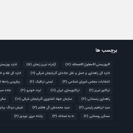
برچسب ها
#بهزیستی/#معلول/#صحاف
(12)
آزادراه تبریز زنجان
(5)
اداره بهزیست
اداره کل راهداری و حمل و نقل جاده‌ای آذربایجان شرقی
(7)
اداره کل غله و خ
انتخابات مجلس شورای اسلامی
(3)
ایمنی ترافیک
(2)
برفروبی راه‌ها
(4)
تراکتور تبریز
(2)
تراکتورسازی ایران
(11)
تردد خودرو
(4)
جاده سبز
راهداری زمستانی
(4)
سازمان جهاد کشاورزی آذربایجان شرقی
(10)
سالروز قیام 
سید ابراهیم رئیسی
(3)
سید محمدعلی آل هاشم
(3)
شیش دونگ برانی
مسکن روستایی
(2)
نه به تصادف
(3)
پایانه مرزی نوردوز
(2)