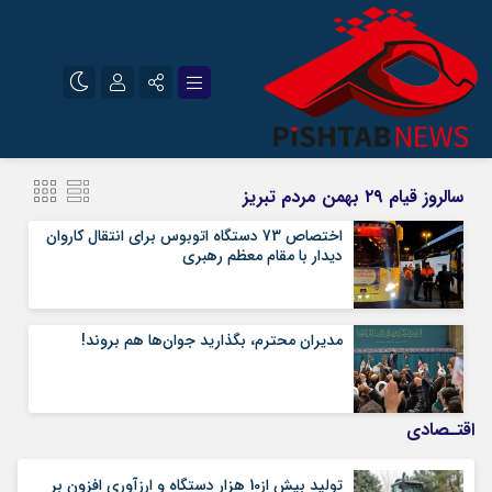
نام کاربری یا نشانی ایمیل
اینستاگرام
تلگرام
سالروز قیام ۲۹ بهمن مردم تبریز
سروش
ایتا
اختصاص 73 دستگاه اتوبوس برای انتقال کاروان
دیدار با مقام معظم رهبری
رمز عبور
آپارات
مدیران محترم، بگذارید جوان‌‌ها هم بروند!
مرا به خاطر بسپار
اقتـصادی
تولید بیش از10 هزار دستگاه و ارزآوری افزون بر