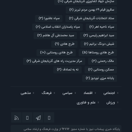
سازمان جهاد کشاورزی آذربایجان شرقی
(10)
سالروز قیام ۲۹ بهمن مردم تبریز
(2)
ستاد انتخابات آذربایجان شرقی
(2)
سپاه عاشورا
(3)
سپاه ناحیه اهر
(2)
سپاه پاسداران انقلاب اسلامی
(6)
سید ابراهیم رئیسی
(3)
سید محمدعلی آل هاشم
(3)
شیش دونگ برانیم
(2)
طرح هادی
(9)
طرح هادی روستاها
(5)
طرح هادی روستایی
(10)
مالک رحمتی
(4)
مرکز مدیریت راه های آذربایجان شرقی
(3)
مسکن روستایی
(2)
نه به تصادف
(3)
پایانه مرزی نوردوز
(2)
اجتماعی
اقتصاد
سیاسی
فرهنگ
مذهبی
ورزش
علم و فناوری
پایگاه خبری پیشتاب نیوز با شماره مجوز 94772 از وزارت فرهنگ و ارشاد سلامی