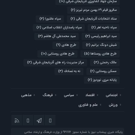
سازمان جهاد کشاورزی آذربایجان شرقی
(10)
سالروز قیام ۲۹ بهمن مردم تبریز
(2)
ستاد انتخابات آذربایجان شرقی
(2)
سپاه عاشورا
(3)
سپاه ناحیه اهر
(2)
سپاه پاسداران انقلاب اسلامی
(6)
سید ابراهیم رئیسی
(3)
سید محمدعلی آل هاشم
(3)
شیش دونگ برانیم
(2)
طرح هادی
(9)
طرح هادی روستاها
(5)
طرح هادی روستایی
(10)
مالک رحمتی
(4)
مرکز مدیریت راه های آذربایجان شرقی
(3)
مسکن روستایی
(2)
نه به تصادف
(3)
پایانه مرزی نوردوز
(2)
اجتماعی
اقتصاد
سیاسی
فرهنگ
مذهبی
ورزش
علم و فناوری
پایگاه خبری پیشتاب نیوز با شماره مجوز 94772 از وزارت فرهنگ و ارشاد سلامی