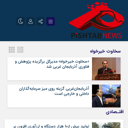
نام کاربری یا نشانی ایمیل
اینستاگرام
تلگرام
سخاوت خیرخواه
سروش
ایتا
«سخاوت خیرخواه» مدیرکل برگزیده پژوهش و
فناوری آذربایجان غربی شد
رمز عبور
آپارات
آذربایجان‌غربی گزینه‌ روی میز سرمایه‌گذاران
مرا به خاطر بسپار
داخلی و خارجی است
اقتـصادی
تولید بیش از10 هزار دستگاه و ارزآوری افزون بر