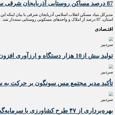
87 درصد مساکن روستایی آذربایجان شرقی سند مالکیت دارد
استان، 87 درصد از املاک و واحدهای مسکونی روستایی سنددار شد.
اقتـصادی
سردبیر
تولید بیش از10 هزار دستگاه و ارزآوری افزون بر 10 میلیون دلاری تراکتور برای کشور
سردبیر
تأکید مدیر مجتمع مس سونگون بر حرکت به سوی
سردبیر
بهره‌برداری از ۴۷ طرح کشاورزی با سرمایه‌گذاری یک همت در آذربایجان شرقی