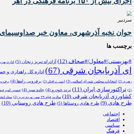
اجرای بیش از ۱۵۰ برنامه فرهنگی در اهر
سردبیر
جوان نخبه آذرشهری، معاون خبر صداوسیمای 
برچسب ها
#بهزیستی/#معلول/#صحاف
(12)
آزادراه تبریز زنجان
(5)
اداره بهز
ای آذربایجان شرقی
(67)
اداره کل راهداری و حم
برفروبی راه‌ها
(4)
انتخابات مجلس شورای اسلامی
(3)
رهبری
(2)
ایمنی ترافیک
(2)
برف‌رو
تراکتورسازی ایران
(11)
تردد خودرو
(4)
جاده سبز
(4)
حسین امیرعبدا
(2)
کشاورزی آذربایجان شرقی
(10)
سالروز قیام ۲۹ بهمن مردم تبریز
(2)
ستاد انتخ
طرح هادی
(9)
طرح هادی روستایی
(10)
طرح هادی روستاها
(5)
م
اجتماعی
اقتصاد
سیاسی
فرهنگ