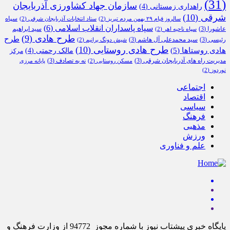
(31)
سازمان جهاد کشاورزی آذربایجان
راهداری زمستانی
(4)
شرقی
(10)
سپاه
سالروز قیام ۲۹ بهمن مردم تبریز
(2)
ستاد انتخابات آذربایجان شرقی
(2)
سپاه پاسداران انقلاب اسلامی
(6)
عاشورا
(3)
سید ابراهیم
سپاه ناحیه اهر
(2)
طرح هادی
(9)
طرح
رئیسی
(3)
سید محمدعلی آل هاشم
(3)
شیش دونگ برانیم
(2)
طرح هادی روستایی
(10)
هادی روستاها
(5)
مالک رحمتی
(4)
مرکز
مدیریت راه های آذربایجان شرقی
(3)
نه به تصادف
(3)
مسکن روستایی
(2)
پایانه مرزی
نوردوز
(2)
اجتماعی
اقتصاد
سیاسی
فرهنگ
مذهبی
ورزش
علم و فناوری
پایگاه خبری پیشتاب نیوز با شماره مجوز 94772 از وزارت فرهنگ و