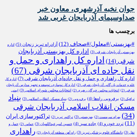
جوان نخبه آذرشهری، معاون خبر
صداوسیمای آذربایجان غربی شد
برچسب ها
#بهزیستی/#معلول/#صحاف
(12)
آزادراه تبریز زنجان
(5)
اداره
اداره کل بهزیستی آذربایجان
بهزیستی آذربایجان شرقی
(3)
اداره کل راهداری و حمل و
شرقی
(14)
نقل جاده ای آذربایجان شرقی
(67)
اداره کل راهداری و حمل و نقل جاده‌ای آذربایجان شرقی
(7)
اداره کل
غله و خدمات بازرگانی آذربایجان شرقی
(2)
اداره کل نوسازی، توسعه و تجهیز مدارس آذربایجان
انتخابات مجلس شورای اسلامی
(3)
شرقی
(2)
انتخابات مجلس خبرگان رهبری
(2)
ایمنی
بنیاد
برفروبی راه‌ها
(4)
بنیاد مسکن انقلاب اسلامی
(3)
ترافیک
(2)
برف‌روبی
(2)
مسکن انقلاب اسلامی آذربایجان شرقی
(34)
تراکتورسازی ایران
بهزیستی
(3)
بهرام سرمست
(2)
تراکتور تبریز
(2)
(11)
تردد خودرو
(4)
جاده سبز
(4)
حسین امیرعبداللهیان
(3)
حمل و
حماس
(2)
راهداری
نقل
(3)
دانشگاه علوم پزشکی تبریز
(3)
راه آهن منطقه آذربایجان
(2)