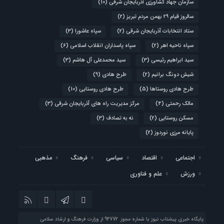
سازمان جهاد کشاورزی آذربایجان شرقی
(10)
سالروز قیام ۲۹ بهمن مردم تبریز
(2)
ستاد انتخابات آذربایجان شرقی
(2)
سپاه عاشورا
(3)
سپاه ناحیه اهر
(2)
سپاه پاسداران انقلاب اسلامی
(6)
سید ابراهیم رئیسی
(3)
سید محمدعلی آل هاشم
(3)
شیش دونگ برانیم
(2)
طرح هادی
(9)
طرح هادی روستاها
(5)
طرح هادی روستایی
(10)
مالک رحمتی
(4)
مرکز مدیریت راه های آذربایجان شرقی
(3)
مسکن روستایی
(2)
نه به تصادف
(3)
پایانه مرزی نوردوز
(2)
اجتماعی
اقتصاد
سیاسی
فرهنگ
مذهبی
ورزش
علم و فناوری
پایگاه خبری پیشتاب نیوز با شماره مجوز 94772 از وزارت فرهنگ و ارشاد سلامی