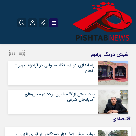
نام کاربری یا نشانی ایمیل
اینستاگرام
تلگرام
شیش دونگ برانیم
سروش
ایتا
راه اندازی دو ایستگاه صلواتی در آزادراه تبریز –
زنجان
رمز عبور
آپارات
ثبت بیش از 17 میلیون تردد در محورهای
مرا به خاطر بسپار
آذربایجان شرقی
اقتـصادی
تولید بیش از10 هزار دستگاه و ارزآوری افزون بر