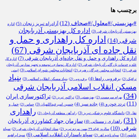
برچسب ها
#بهزیستی/#معلول/#صحاف
(12)
آزادراه تبریز زنجان
(5)
اداره
اداره کل بهزیستی آذربایجان
بهزیستی آذربایجان شرقی
(3)
اداره کل راهداری و حمل و
شرقی
(14)
نقل جاده ای آذربایجان شرقی
(67)
اداره کل راهداری و حمل و نقل جاده‌ای آذربایجان شرقی
(7)
اداره کل
غله و خدمات بازرگانی آذربایجان شرقی
(2)
اداره کل نوسازی، توسعه و تجهیز مدارس آذربایجان
انتخابات مجلس شورای اسلامی
(3)
شرقی
(2)
انتخابات مجلس خبرگان رهبری
(2)
ایمنی
بنیاد
برفروبی راه‌ها
(4)
بنیاد مسکن انقلاب اسلامی
(3)
ترافیک
(2)
برف‌روبی
(2)
مسکن انقلاب اسلامی آذربایجان شرقی
(34)
تراکتورسازی ایران
بهزیستی
(3)
بهرام سرمست
(2)
تراکتور تبریز
(2)
(11)
تردد خودرو
(4)
جاده سبز
(4)
حسین امیرعبداللهیان
(3)
حمل و
حماس
(2)
راهداری
نقل
(3)
دانشگاه علوم پزشکی تبریز
(3)
راه آهن منطقه آذربایجان
(2)
(31)
سازمان جهاد کشاورزی آذربایجان
راهداری زمستانی
(4)
شرقی
(10)
سپاه
سالروز قیام ۲۹ بهمن مردم تبریز
(2)
ستاد انتخابات آذربایجان شرقی
(2)
سپاه پاسداران انقلاب اسلامی
(6)
عاشورا
(3)
سید ابراهیم
سپاه ناحیه اهر
(2)