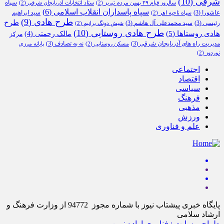
شرقی
(10)
سپاه
سالروز قیام ۲۹ بهمن مردم تبریز
(2)
ستاد انتخابات آذربایجان شرقی
(2)
سپاه پاسداران انقلاب اسلامی
(6)
عاشورا
(3)
سید ابراهیم
سپاه ناحیه اهر
(2)
طرح هادی
(9)
طرح
رئیسی
(3)
سید محمدعلی آل هاشم
(3)
شیش دونگ برانیم
(2)
طرح هادی روستایی
(10)
هادی روستاها
(5)
مالک رحمتی
(4)
مرکز
مدیریت راه های آذربایجان شرقی
(3)
نه به تصادف
(3)
مسکن روستایی
(2)
پایانه مرزی
نوردوز
(2)
اجتماعی
اقتصاد
سیاسی
فرهنگ
مذهبی
ورزش
علم و فناوری
پایگاه خبری پیشتاب نیوز با شماره مجوز 94772 از وزارت فرهنگ و
ارشاد سلامی
طراحی سایت : فناوری اراده نوین