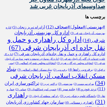
صداوسیمای آذربایجان غربی شد
برچسب ها
#بهزیستی/#معلول/#صحاف
(12)
آزادراه تبریز زنجان
(5)
اداره
اداره کل بهزیستی آذربایجان
بهزیستی آذربایجان شرقی
(3)
اداره کل راهداری و حمل و
شرقی
(14)
نقل جاده ای آذربایجان شرقی
(67)
اداره کل راهداری و حمل و نقل جاده‌ای آذربایجان شرقی
(7)
اداره کل
غله و خدمات بازرگانی آذربایجان شرقی
(2)
اداره کل نوسازی، توسعه و تجهیز مدارس آذربایجان
انتخابات مجلس شورای اسلامی
(3)
شرقی
(2)
انتخابات مجلس خبرگان رهبری
(2)
ایمنی
بنیاد
برفروبی راه‌ها
(4)
بنیاد مسکن انقلاب اسلامی
(3)
ترافیک
(2)
برف‌روبی
(2)
مسکن انقلاب اسلامی آذربایجان شرقی
(34)
تراکتورسازی ایران
بهزیستی
(3)
بهرام سرمست
(2)
تراکتور تبریز
(2)
(11)
تردد خودرو
(4)
جاده سبز
(4)
حسین امیرعبداللهیان
(3)
حمل و
حماس
(2)
راهداری
نقل
(3)
دانشگاه علوم پزشکی تبریز
(3)
راه آهن منطقه آذربایجان
(2)
(31)
سازمان جهاد کشاورزی آذربایجان
راهداری زمستانی
(4)