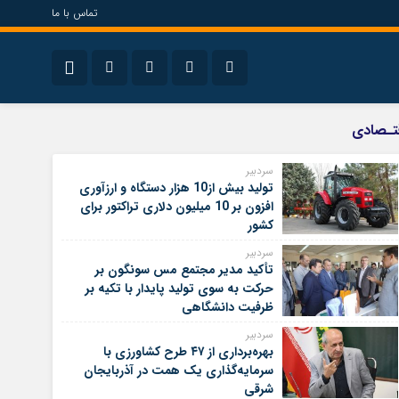
تماس با ما
سیاسی
نام کاربری یا نشانی ایمیل
اینستاگرام
تـصادی
تلگرام
سردبیر
تولید بیش از10 هزار دستگاه و ارزآوری
رمز عبور
سروش
افزون بر 10 میلیون دلاری تراکتور برای
کشور
ایتا
سردبیر
مرا به خاطر بسپار
تأکید مدیر مجتمع مس سونگون بر
آپارات
حرکت به سوی تولید پایدار با تکیه بر
ظرفیت دانشگاهی
سردبیر
بهره‌برداری از ۴۷ طرح کشاورزی با
سرمایه‌گذاری یک همت در آذربایجان
شرقی