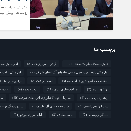
مدیرکل بنیاد مس
روستاها، پیش بینی های لازم بر
برچسب ها
#بهزیستی/#معلول/#صحاف
(12)
آزادراه تبریز زنجان
(5)
اداره بهزیستی
اداره کل راهداری و حمل و نقل جاده‌ای آذربایجان شرقی
(7)
اداره کل غله و 
انتخابات مجلس شورای اسلامی
(3)
ایمنی ترافیک
(2)
برفروبی راه‌ها
(4)
تراکتور تبریز
(2)
تراکتورسازی ایران
(11)
تردد خودرو
(4)
جاده س
راهداری زمستانی
(4)
سازمان جهاد کشاورزی آذربایجان شرقی
(10)
سالروز
سید ابراهیم رئیسی
(3)
سید محمدعلی آل هاشم
(3)
شیش دونگ برانیم
مسکن روستایی
(2)
نه به تصادف
(3)
پایانه مرزی نوردوز
(2)