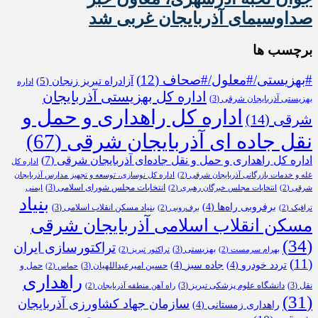
صداوسیمای آذربایجان غربی شد
برچسب ها
#بهزیستی/#معلول/#صحاف
(12)
آزادراه تبریز زنجان
(5)
اداره
اداره کل بهزیستی آذربایجان
بهزیستی آذربایجان شرقی
(3)
اداره کل راهداری و حمل و
شرقی
(14)
نقل جاده ای آذربایجان شرقی
(67)
اداره کل راهداری و حمل و نقل جاده‌ای آذربایجان شرقی
(7)
اداره کل
غله و خدمات بازرگانی آذربایجان شرقی
(2)
اداره کل نوسازی، توسعه و تجهیز مدارس آذربایجان
انتخابات مجلس شورای اسلامی
(3)
شرقی
(2)
انتخابات مجلس خبرگان رهبری
(2)
ایمنی
بنیاد
برفروبی راه‌ها
(4)
بنیاد مسکن انقلاب اسلامی
(3)
ترافیک
(2)
برف‌روبی
(2)
مسکن انقلاب اسلامی آذربایجان شرقی
(34)
تراکتورسازی ایران
بهزیستی
(3)
بهرام سرمست
(2)
تراکتور تبریز
(2)
(11)
تردد خودرو
(4)
جاده سبز
(4)
حسین امیرعبداللهیان
(3)
حمل و
حماس
(2)
راهداری
نقل
(3)
دانشگاه علوم پزشکی تبریز
(3)
راه آهن منطقه آذربایجان
(2)
(31)
سازمان جهاد کشاورزی آذربایجان
راهداری زمستانی
(4)