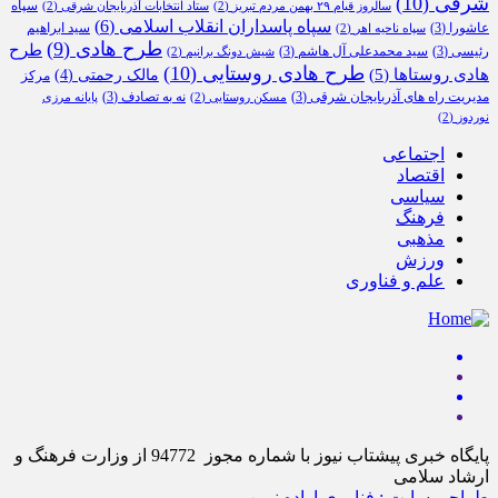
شرقی
(10)
سپاه
سالروز قیام ۲۹ بهمن مردم تبریز
(2)
ستاد انتخابات آذربایجان شرقی
(2)
سپاه پاسداران انقلاب اسلامی
(6)
عاشورا
(3)
سید ابراهیم
سپاه ناحیه اهر
(2)
طرح هادی
(9)
طرح
رئیسی
(3)
سید محمدعلی آل هاشم
(3)
شیش دونگ برانیم
(2)
طرح هادی روستایی
(10)
هادی روستاها
(5)
مالک رحمتی
(4)
مرکز
مدیریت راه های آذربایجان شرقی
(3)
نه به تصادف
(3)
مسکن روستایی
(2)
پایانه مرزی
نوردوز
(2)
اجتماعی
اقتصاد
سیاسی
فرهنگ
مذهبی
ورزش
علم و فناوری
پایگاه خبری پیشتاب نیوز با شماره مجوز 94772 از وزارت فرهنگ و
ارشاد سلامی
طراحی سایت : فناوری اراده نوین