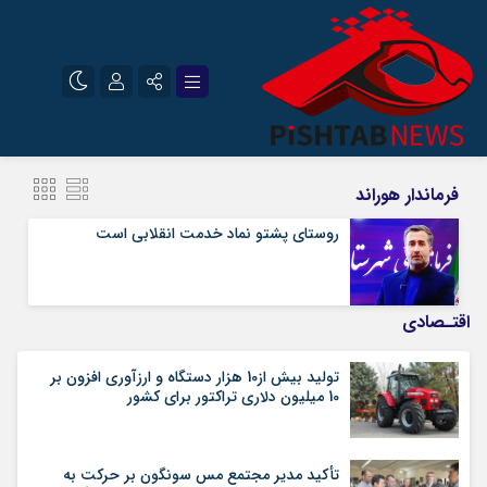
نام کاربری یا نشانی ایمیل
اینستاگرام
تلگرام
فرماندار هوراند
سروش
ایتا
روستای پشتو نماد خدمت انقلابی است
رمز عبور
آپارات
اقتـصادی
مرا به خاطر بسپار
تولید بیش از10 هزار دستگاه و ارزآوری افزون بر
10 میلیون دلاری تراکتور برای کشور
تأکید مدیر مجتمع مس سونگون بر حرکت به