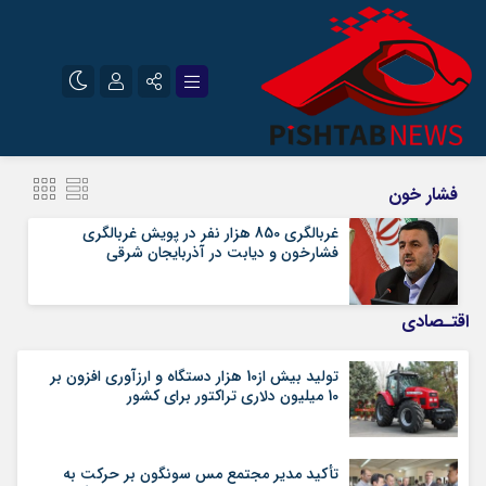
نام کاربری یا نشانی ایمیل
اینستاگرام
تلگرام
فشار خون
سروش
ایتا
غربالگری 850 هزار نفر در پویش غربالگری
فشارخون و دیابت در آذربایجان شرقی
رمز عبور
آپارات
اقتـصادی
مرا به خاطر بسپار
تولید بیش از10 هزار دستگاه و ارزآوری افزون بر
10 میلیون دلاری تراکتور برای کشور
تأکید مدیر مجتمع مس سونگون بر حرکت به