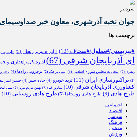
سردبیر
جوان نخبه آذرشهری، معاون خبر صداوسیمای 
برچسب ها
#بهزیستی/#معلول/#صحاف
(12)
آزادراه تبریز زنجان
(5)
اداره بهز
ای آذربایجان شرقی
(67)
اداره کل راهداری و حم
برفروبی راه‌ها
(4)
انتخابات مجلس شورای اسلامی
(3)
رهبری
(2)
ایمنی ترافیک
(2)
برف‌رو
تراکتورسازی ایران
(11)
تردد خودرو
(4)
جاده سبز
(4)
حسین امیرعبدا
(2)
کشاورزی آذربایجان شرقی
(10)
سالروز قیام ۲۹ بهمن مردم تبریز
(2)
ستاد انتخ
طرح هادی
(9)
طرح هادی روستایی
(10)
طرح هادی روستاها
(5)
م
اجتماعی
اقتصاد
سیاسی
فرهنگ
مذهبی
ورزش