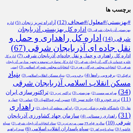
برچسب ها
#بهزیستی/#معلول/#صحاف
(12)
آزادراه تبریز زنجان
(5)
اداره
اداره کل بهزیستی آذربایجان
بهزیستی آذربایجان شرقی
(3)
اداره کل راهداری و حمل و
شرقی
(14)
نقل جاده ای آذربایجان شرقی
(67)
اداره کل راهداری و حمل و نقل جاده‌ای آذربایجان شرقی
(7)
اداره کل
غله و خدمات بازرگانی آذربایجان شرقی
(2)
اداره کل نوسازی، توسعه و تجهیز مدارس آذربایجان
انتخابات مجلس شورای اسلامی
(3)
شرقی
(2)
انتخابات مجلس خبرگان رهبری
(2)
ایمنی
بنیاد
برفروبی راه‌ها
(4)
بنیاد مسکن انقلاب اسلامی
(3)
ترافیک
(2)
برف‌روبی
(2)
مسکن انقلاب اسلامی آذربایجان شرقی
(34)
تراکتورسازی ایران
بهزیستی
(3)
بهرام سرمست
(2)
تراکتور تبریز
(2)
(11)
تردد خودرو
(4)
جاده سبز
(4)
حسین امیرعبداللهیان
(3)
حمل و
حماس
(2)
راهداری
نقل
(3)
دانشگاه علوم پزشکی تبریز
(3)
راه آهن منطقه آذربایجان
(2)
(31)
سازمان جهاد کشاورزی آذربایجان
راهداری زمستانی
(4)
شرقی
(10)
سپاه
سالروز قیام ۲۹ بهمن مردم تبریز
(2)
ستاد انتخابات آذربایجان شرقی
(2)
سپاه پاسداران انقلاب اسلامی
(6)
عاشورا
(3)
سید ابراهیم
سپاه ناحیه اهر
(2)