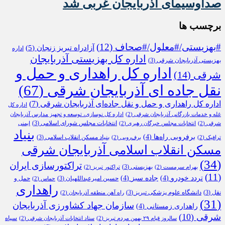
صداوسیمای آذربایجان غربی شد
برچسب ها
#بهزیستی/#معلول/#صحاف
(12)
آزادراه تبریز زنجان
(5)
اداره
اداره کل بهزیستی آذربایجان
بهزیستی آذربایجان شرقی
(3)
اداره کل راهداری و حمل و
شرقی
(14)
نقل جاده ای آذربایجان شرقی
(67)
اداره کل راهداری و حمل و نقل جاده‌ای آذربایجان شرقی
(7)
اداره کل
غله و خدمات بازرگانی آذربایجان شرقی
(2)
اداره کل نوسازی، توسعه و تجهیز مدارس آذربایجان
انتخابات مجلس شورای اسلامی
(3)
شرقی
(2)
انتخابات مجلس خبرگان رهبری
(2)
ایمنی
بنیاد
برفروبی راه‌ها
(4)
بنیاد مسکن انقلاب اسلامی
(3)
ترافیک
(2)
برف‌روبی
(2)
مسکن انقلاب اسلامی آذربایجان شرقی
(34)
تراکتورسازی ایران
بهزیستی
(3)
بهرام سرمست
(2)
تراکتور تبریز
(2)
(11)
تردد خودرو
(4)
جاده سبز
(4)
حسین امیرعبداللهیان
(3)
حمل و
حماس
(2)
راهداری
نقل
(3)
دانشگاه علوم پزشکی تبریز
(3)
راه آهن منطقه آذربایجان
(2)
(31)
سازمان جهاد کشاورزی آذربایجان
راهداری زمستانی
(4)
شرقی
(10)
سپاه
سالروز قیام ۲۹ بهمن مردم تبریز
(2)
ستاد انتخابات آذربایجان شرقی
(2)