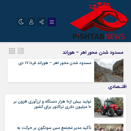
نام کاربری یا نشانی ایمیل
اینستاگرام
تلگرام
مسدود شدن محور اهر – هوراند
سروش
ایتا
مسدود شدن محور اهر – هوراند فردا ۱۷ دی
رمز عبور
آپارات
اقتـصادی
مرا به خاطر بسپار
تولید بیش از10 هزار دستگاه و ارزآوری افزون بر
10 میلیون دلاری تراکتور برای کشور
تأکید مدیر مجتمع مس سونگون بر حرکت به