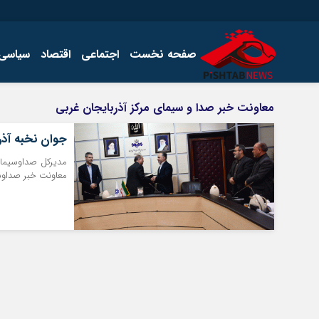
صفحه نخست
اجتماعی
اقتصاد
سیاسی
اخبار
چند رسانه
معاونت خبر صدا و سیمای مرکز آذربایجان غربی
اجتماعی
گالری فیلم
جوان نخبه آذ
اقتصاد
گالری عکس
سیاسی
مدیرکل صداوسیمای
معاونت خبر صداوس
فرهنگ