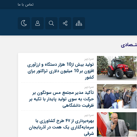
تماس با ما
سیاسی
نام کاربری یا نشانی ایمیل
اینستاگرام
تـصادی
تلگرام
سردبیر
تولید بیش از10 هزار دستگاه و ارزآوری
رمز عبور
سروش
افزون بر 10 میلیون دلاری تراکتور برای
کشور
ایتا
سردبیر
مرا به خاطر بسپار
آپارات
تأکید مدیر مجتمع مس سونگون بر
حرکت به سوی تولید پایدار با تکیه بر
ظرفیت دانشگاهی
سردبیر
بهره‌برداری از ۴۷ طرح کشاورزی با
سرمایه‌گذاری یک همت در آذربایجان
شرقی