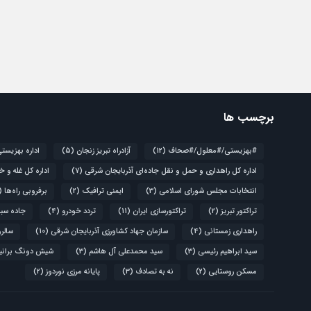
برچسب ها
#بهزیستی/#معلول/#صحاف
(12)
آزادراه تبریز زنجان
(5)
اداره بهزیست
اداره کل راهداری و حمل و نقل جاده‌ای آذربایجان شرقی
(7)
اداره کل غله و خ
انتخابات مجلس شورای اسلامی
(3)
ایمنی ترافیک
(2)
برفروبی راه‌ها
(4)
تراکتور تبریز
(2)
تراکتورسازی ایران
(11)
تردد خودرو
(4)
جاده سبز
راهداری زمستانی
(4)
سازمان جهاد کشاورزی آذربایجان شرقی
(10)
سالروز قیام 
سید ابراهیم رئیسی
(3)
سید محمدعلی آل هاشم
(3)
شیش دونگ برانی
مسکن روستایی
(2)
نه به تصادف
(3)
پایانه مرزی نوردوز
(2)