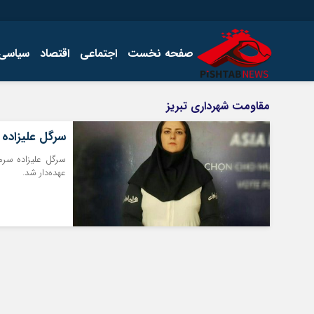
صفحه نخست
اجتماعی
اقتصاد
سیاسی
اخبار
چند رسانه
مقاومت شهرداری تبریز
اجتماعی
گالری فیلم
سرگل علیزاده ب
اقتصاد
گالری عکس
سیاسی
سرگل علیزاده سرمر
عهده‌دار شد.
فرهنگ