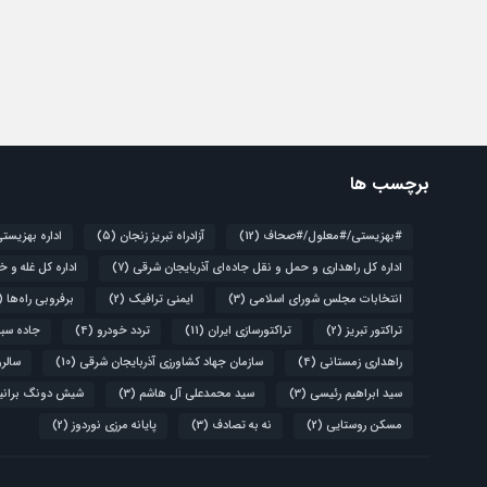
برچسب ها
#بهزیستی/#معلول/#صحاف
(12)
آزادراه تبریز زنجان
(5)
اداره بهزیست
اداره کل راهداری و حمل و نقل جاده‌ای آذربایجان شرقی
(7)
اداره کل غله و خ
انتخابات مجلس شورای اسلامی
(3)
ایمنی ترافیک
(2)
برفروبی راه‌ها
(4)
تراکتور تبریز
(2)
تراکتورسازی ایران
(11)
تردد خودرو
(4)
جاده سبز
راهداری زمستانی
(4)
سازمان جهاد کشاورزی آذربایجان شرقی
(10)
سالروز قیام 
سید ابراهیم رئیسی
(3)
سید محمدعلی آل هاشم
(3)
شیش دونگ برانی
مسکن روستایی
(2)
نه به تصادف
(3)
پایانه مرزی نوردوز
(2)