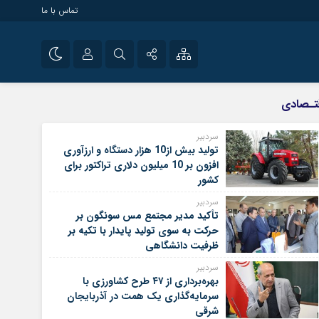
تماس با ما
سیاسی
نام کاربری یا نشانی ایمیل
اینستاگرام
تـصادی
تلگرام
سردبیر
تولید بیش از10 هزار دستگاه و ارزآوری
رمز عبور
سروش
افزون بر 10 میلیون دلاری تراکتور برای
کشور
ایتا
سردبیر
مرا به خاطر بسپار
آپارات
تأکید مدیر مجتمع مس سونگون بر
حرکت به سوی تولید پایدار با تکیه بر
ظرفیت دانشگاهی
سردبیر
بهره‌برداری از ۴۷ طرح کشاورزی با
سرمایه‌گذاری یک همت در آذربایجان
شرقی