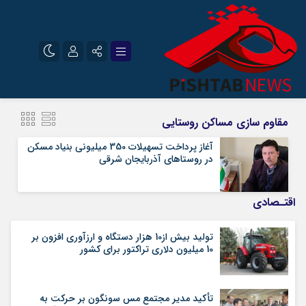
نام کاربری یا نشانی ایمیل
اینستاگرام
تلگرام
مقاوم سازی مساکن روستایی
سروش
ایتا
آغاز پرداخت تسهیلات 350 میلیونی بنیاد مسکن
در روستاهای آذربایجان شرقی
رمز عبور
آپارات
اقتـصادی
مرا به خاطر بسپار
تولید بیش از10 هزار دستگاه و ارزآوری افزون بر
10 میلیون دلاری تراکتور برای کشور
تأکید مدیر مجتمع مس سونگون بر حرکت به