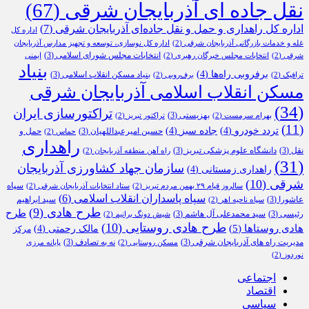
نقل جاده ای آذربایجان شرقی
(67)
اداره کل راهداری و حمل و نقل جاده‌ای آذربایجان شرقی
(7)
اداره کل
غله و خدمات بازرگانی آذربایجان شرقی
(2)
اداره کل نوسازی، توسعه و تجهیز مدارس آذربایجان
انتخابات مجلس شورای اسلامی
(3)
شرقی
(2)
انتخابات مجلس خبرگان رهبری
(2)
ایمنی
بنیاد
برفروبی راه‌ها
(4)
بنیاد مسکن انقلاب اسلامی
(3)
ترافیک
(2)
برف‌روبی
(2)
مسکن انقلاب اسلامی آذربایجان شرقی
(34)
تراکتورسازی ایران
بهزیستی
(3)
بهرام سرمست
(2)
تراکتور تبریز
(2)
(11)
تردد خودرو
(4)
جاده سبز
(4)
حسین امیرعبداللهیان
(3)
حمل و
حماس
(2)
راهداری
نقل
(3)
دانشگاه علوم پزشکی تبریز
(3)
راه آهن منطقه آذربایجان
(2)
(31)
سازمان جهاد کشاورزی آذربایجان
راهداری زمستانی
(4)
شرقی
(10)
سپاه
سالروز قیام ۲۹ بهمن مردم تبریز
(2)
ستاد انتخابات آذربایجان شرقی
(2)
سپاه پاسداران انقلاب اسلامی
(6)
عاشورا
(3)
سید ابراهیم
سپاه ناحیه اهر
(2)
طرح هادی
(9)
طرح
رئیسی
(3)
سید محمدعلی آل هاشم
(3)
شیش دونگ برانیم
(2)
طرح هادی روستایی
(10)
هادی روستاها
(5)
مالک رحمتی
(4)
مرکز
مدیریت راه های آذربایجان شرقی
(3)
نه به تصادف
(3)
مسکن روستایی
(2)
پایانه مرزی
نوردوز
(2)
اجتماعی
اقتصاد
سیاسی