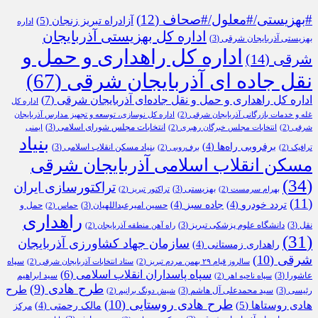
#بهزیستی/#معلول/#صحاف
(12)
آزادراه تبریز زنجان
(5)
اداره
اداره کل بهزیستی آذربایجان
بهزیستی آذربایجان شرقی
(3)
اداره کل راهداری و حمل و
شرقی
(14)
نقل جاده ای آذربایجان شرقی
(67)
اداره کل راهداری و حمل و نقل جاده‌ای آذربایجان شرقی
(7)
اداره کل
غله و خدمات بازرگانی آذربایجان شرقی
(2)
اداره کل نوسازی، توسعه و تجهیز مدارس آذربایجان
انتخابات مجلس شورای اسلامی
(3)
شرقی
(2)
انتخابات مجلس خبرگان رهبری
(2)
ایمنی
بنیاد
برفروبی راه‌ها
(4)
بنیاد مسکن انقلاب اسلامی
(3)
ترافیک
(2)
برف‌روبی
(2)
مسکن انقلاب اسلامی آذربایجان شرقی
(34)
تراکتورسازی ایران
بهزیستی
(3)
بهرام سرمست
(2)
تراکتور تبریز
(2)
(11)
تردد خودرو
(4)
جاده سبز
(4)
حسین امیرعبداللهیان
(3)
حمل و
حماس
(2)
راهداری
نقل
(3)
دانشگاه علوم پزشکی تبریز
(3)
راه آهن منطقه آذربایجان
(2)
(31)
سازمان جهاد کشاورزی آذربایجان
راهداری زمستانی
(4)
شرقی
(10)
سپاه
سالروز قیام ۲۹ بهمن مردم تبریز
(2)
ستاد انتخابات آذربایجان شرقی
(2)
سپاه پاسداران انقلاب اسلامی
(6)
عاشورا
(3)
سید ابراهیم
سپاه ناحیه اهر
(2)
طرح هادی
(9)
طرح
رئیسی
(3)
سید محمدعلی آل هاشم
(3)
شیش دونگ برانیم
(2)
طرح هادی روستایی
(10)
هادی روستاها
(5)
مالک رحمتی
(4)
مرکز