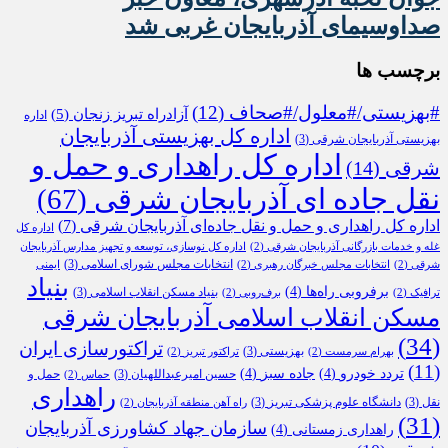
صداوسیمای آذربایجان غربی شد
برچسب ها
#بهزیستی/#معلول/#صحاف
(12)
آزادراه تبریز زنجان
(5)
اداره
اداره کل بهزیستی آذربایجان
بهزیستی آذربایجان شرقی
(3)
اداره کل راهداری و حمل و
شرقی
(14)
نقل جاده ای آذربایجان شرقی
(67)
اداره کل راهداری و حمل و نقل جاده‌ای آذربایجان شرقی
(7)
اداره کل
غله و خدمات بازرگانی آذربایجان شرقی
(2)
اداره کل نوسازی، توسعه و تجهیز مدارس آذربایجان
انتخابات مجلس شورای اسلامی
(3)
شرقی
(2)
انتخابات مجلس خبرگان رهبری
(2)
ایمنی
بنیاد
برفروبی راه‌ها
(4)
بنیاد مسکن انقلاب اسلامی
(3)
ترافیک
(2)
برف‌روبی
(2)
مسکن انقلاب اسلامی آذربایجان شرقی
(34)
تراکتورسازی ایران
بهزیستی
(3)
بهرام سرمست
(2)
تراکتور تبریز
(2)
(11)
تردد خودرو
(4)
جاده سبز
(4)
حسین امیرعبداللهیان
(3)
حمل و
حماس
(2)
راهداری
نقل
(3)
دانشگاه علوم پزشکی تبریز
(3)
راه آهن منطقه آذربایجان
(2)
(31)
سازمان جهاد کشاورزی آذربایجان
راهداری زمستانی
(4)