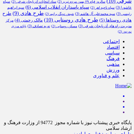
شرقی
(10)
سپاه
سالروز قیام ۲۹ بهمن مردم تبریز
(2)
ستاد انتخابات آذربایجان شرقی
(2)
سپاه پاسداران انقلاب اسلامی
(6)
عاشورا
(3)
سید ابراهیم
سپاه ناحیه اهر
(2)
طرح هادی
(9)
طرح
رئیسی
(3)
سید محمدعلی آل هاشم
(3)
شیش دونگ برانیم
(2)
طرح هادی روستایی
(10)
هادی روستاها
(5)
مالک رحمتی
(4)
مرکز
مدیریت راه های آذربایجان شرقی
(3)
نه به تصادف
(3)
مسکن روستایی
(2)
پایانه مرزی
نوردوز
(2)
اجتماعی
اقتصاد
سیاسی
فرهنگ
مذهبی
ورزش
علم و فناوری
پایگاه خبری پیشتاب نیوز با شماره مجوز 94772 از وزارت فرهنگ و
ارشاد سلامی
طراحی سایت : فناوری اراده نوین